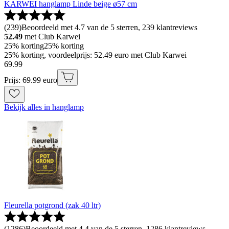
KARWEI hanglamp Linde beige ø57 cm
(
239
)
Beoordeeld met 4.7 van de 5 sterren, 239 klantreviews
52.49
met Club Karwei
25% korting
25% korting
25% korting, voordeelprijs: 52.49 euro met Club Karwei
69
.
99
Prijs: 69.99 euro
Bekijk alles in hanglamp
Fleurella potgrond (zak 40 ltr)
(
1286
)
Beoordeeld met 4.4 van de 5 sterren, 1286 klantreviews