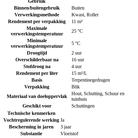
Gebruik
Binnen/buitengebruik
Buiten
Verwerkingsmethode
Kwast
,
Roller
Rendement per verpakking
11 m²
Maximale
25 °C
verwerkingstemperatuur
Minimale
5 °C
verwerkingstemperatuur
Droogtijd
2 uur
Overschilderbaar na
16 uur
Stofdroog na
4 uur
Rendement per liter
15 m²/L
Basis
Terpentinegedragen
Verpakking
Blik
Hout
,
Schutting
,
Schuur en
Materiaal van doeloppervlak
tuinhuis
Geschikt voor
Schuttingen
Technische kenmerken
Vochtregulerende werking
Ja
Bescherming in jaren
3 jaar
Substantie
Vloeistof