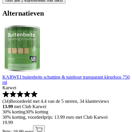
Toon alle 2 klantreviews met tekst
Alternatieven
KARWEI buitenbeits schutting & tuinhout transparant kleurloos 750
ml
Karwei
(
34
)
Beoordeeld met 4.4 van de 5 sterren, 34 klantreviews
13.99
met Club Karwei
30% korting
30% korting
30% korting, voordeelprijs: 13.99 euro met Club Karwei
19
.
99
Prijs: 19.99 euro