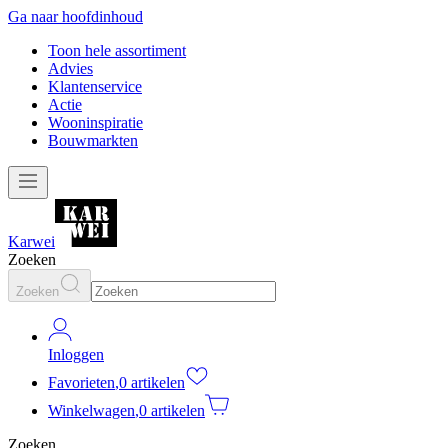
Ga naar hoofdinhoud
Toon hele assortiment
Advies
Klantenservice
Actie
Wooninspiratie
Bouwmarkten
Karwei
Zoeken
Zoeken
Inloggen
Favorieten
,
0 artikelen
Winkelwagen
,
0 artikelen
Zoeken