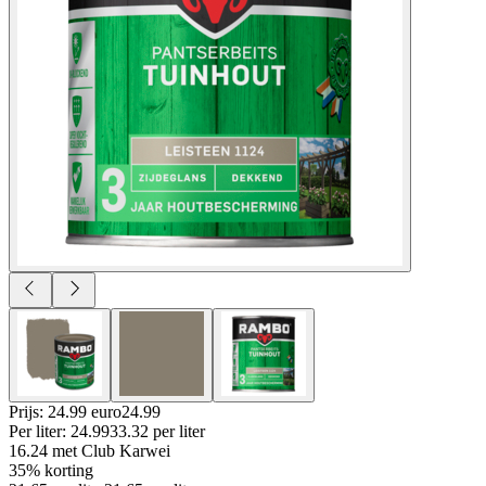
Prijs: 24.99 euro
24
.
99
Per
liter
:
24.99
33.32
per
liter
16.24
met Club Karwei
35% korting