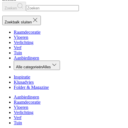
Zoeken
Zoekbalk sluiten
Raamdecoratie
Vloeren
Verlichting
Verf
Tuin
Aanbiedingen
Alle categorieën
Alles
Inspiratie
Klusadvies
Folder & Magazine
Aanbiedingen
Raamdecoratie
Vloeren
Verlichting
Verf
Tuin