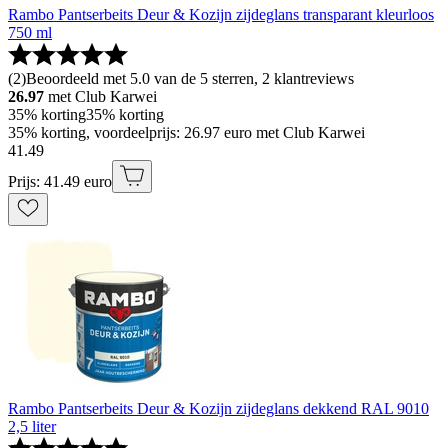
Rambo Pantserbeits Deur & Kozijn zijdeglans transparant kleurloos
750 ml
(
2
)
Beoordeeld met 5.0 van de 5 sterren, 2 klantreviews
26.97
met Club Karwei
35% korting
35% korting
35% korting, voordeelprijs: 26.97 euro met Club Karwei
41
.
49
Prijs: 41.49 euro
Rambo Pantserbeits Deur & Kozijn zijdeglans dekkend RAL 9010
2,5 liter