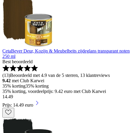
CetaBever Deur, Kozijn & Meubelbeits zijdeglans transparant noten
250 ml
Best beoordeeld
(
13
)
Beoordeeld met 4.9 van de 5 sterren, 13 klantreviews
9.42
met Club Karwei
35% korting
35% korting
35% korting, voordeelprijs: 9.42 euro met Club Karwei
14
.
49
Prijs: 14.49 euro