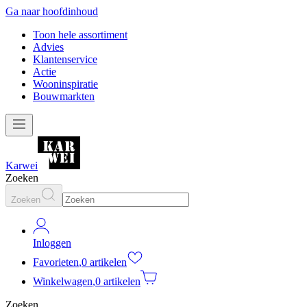
Ga naar hoofdinhoud
Toon hele assortiment
Advies
Klantenservice
Actie
Wooninspiratie
Bouwmarkten
Karwei
Zoeken
Zoeken
Inloggen
Favorieten
,
0 artikelen
Winkelwagen
,
0 artikelen
Zoeken