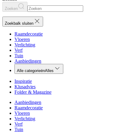
Zoeken
Zoekbalk sluiten
Raamdecoratie
Vloeren
Verlichting
Verf
Tuin
Aanbiedingen
Alle categorieën
Alles
Inspiratie
Klusadvies
Folder & Magazine
Aanbiedingen
Raamdecoratie
Vloeren
Verlichting
Verf
Tuin