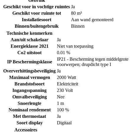
Gebruik
Geschikt voor in vochtige ruimtes
Ja
Geschikt voor ruimte tot
80 m³
Installatiesoort
Aan wand gemonteerd
Binnen/buitengebruik
Binnen
Technische kenmerken
Aan/uit schakelaar
Ja
Energieklasse 2021
Niet van toepassing
Co2 uitstoot
0.01 %
IP21 - Bescherming tegen middelgrote
IP Beschermingsklasse
voorwerpen; drupdicht type I
Oververhittingsbeveiliging
Ja
Maximaal vermogen
2000 Watt
Brandstofsoort
Elektriciteit
Ingangsspanning
230 Volt
Omvalbeveiliging
Nee
Snoerlengte
1 m
Nominaal rendement
100 %
Met thermostaat
Ja
Soort display
Digitaal
Accessoires