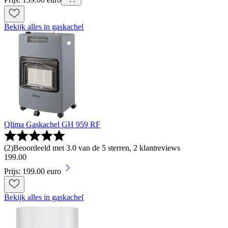
Bekijk alles in gaskachel
Qlima Gaskachel GH 959 RF
(
2
)
Beoordeeld met 3.0 van de 5 sterren, 2 klantreviews
199
.
00
Prijs: 199.00 euro
Bekijk alles in gaskachel