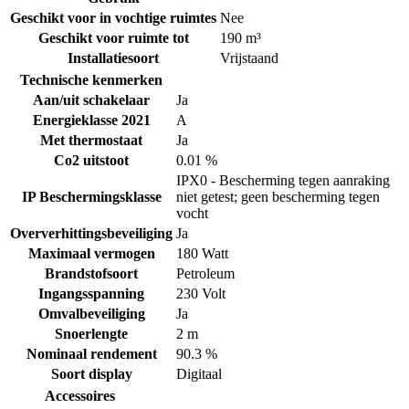
Geschikt voor in vochtige ruimtes
Nee
Geschikt voor ruimte tot
190 m³
Installatiesoort
Vrijstaand
Technische kenmerken
Aan/uit schakelaar
Ja
Energieklasse 2021
A
Met thermostaat
Ja
Co2 uitstoot
0.01 %
IPX0 - Bescherming tegen aanraking
IP Beschermingsklasse
niet getest; geen bescherming tegen
vocht
Oververhittingsbeveiliging
Ja
Maximaal vermogen
180 Watt
Brandstofsoort
Petroleum
Ingangsspanning
230 Volt
Omvalbeveiliging
Ja
Snoerlengte
2 m
Nominaal rendement
90.3 %
Soort display
Digitaal
Accessoires