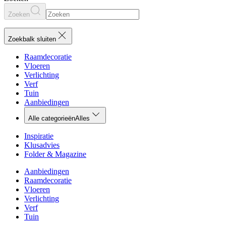
Zoeken
Zoekbalk sluiten
Raamdecoratie
Vloeren
Verlichting
Verf
Tuin
Aanbiedingen
Alle categorieën
Alles
Inspiratie
Klusadvies
Folder & Magazine
Aanbiedingen
Raamdecoratie
Vloeren
Verlichting
Verf
Tuin