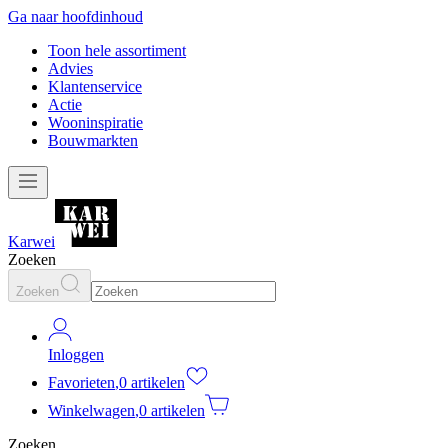
Ga naar hoofdinhoud
Toon hele assortiment
Advies
Klantenservice
Actie
Wooninspiratie
Bouwmarkten
Karwei
Zoeken
Zoeken
Inloggen
Favorieten
,
0 artikelen
Winkelwagen
,
0 artikelen
Zoeken