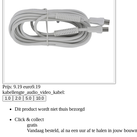
Prijs: 9.19 euro
9
.
19
kabellengte_audio_video_kabel
:
1.0
2.0
5.0
10.0
Dit product wordt niet thuis bezorgd
Click & collect
gratis
Vandaag besteld, al na een uur af te halen in jouw bouw