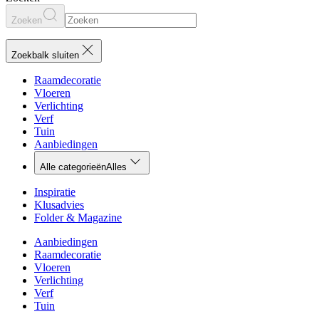
Zoeken
Zoekbalk sluiten
Raamdecoratie
Vloeren
Verlichting
Verf
Tuin
Aanbiedingen
Alle categorieën
Alles
Inspiratie
Klusadvies
Folder & Magazine
Aanbiedingen
Raamdecoratie
Vloeren
Verlichting
Verf
Tuin