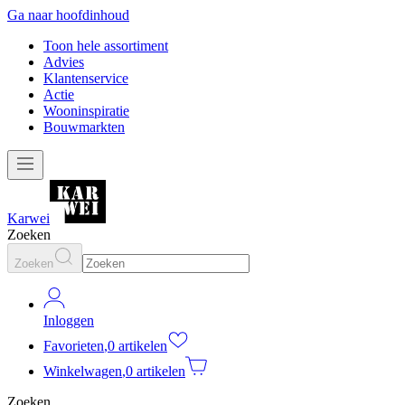
Ga naar hoofdinhoud
Toon hele assortiment
Advies
Klantenservice
Actie
Wooninspiratie
Bouwmarkten
Karwei
Zoeken
Zoeken
Inloggen
Favorieten
,
0 artikelen
Winkelwagen
,
0 artikelen
Zoeken