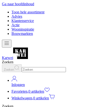
Ga naar hoofdinhoud
Toon hele assortiment
Advies
Klantenservice
Actie
Wooninspiratie
Bouwmarkten
Karwei
Zoeken
Zoeken
Inloggen
Favorieten
,
0 artikelen
Winkelwagen
,
0 artikelen
Zoeken