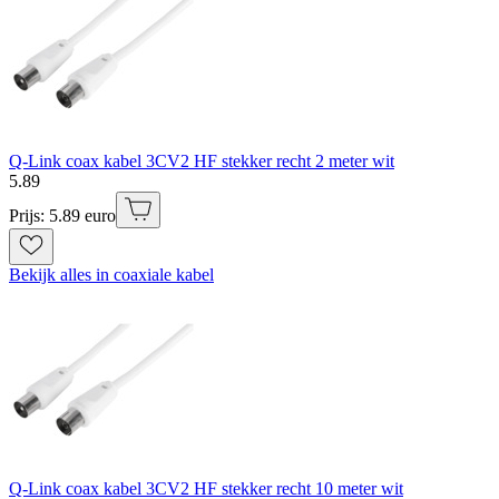
Q-Link coax kabel 3CV2 HF stekker recht 2 meter wit
5
.
89
Prijs: 5.89 euro
Bekijk alles in coaxiale kabel
Q-Link coax kabel 3CV2 HF stekker recht 10 meter wit