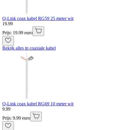
Q-Link coax kabel RG59 25 meter wit
19
.
99
Prijs: 19.99 euro
Bekijk alles in coaxiale kabel
Q-Link coax kabel RG69 10 meter wit
9
.
99
Prijs: 9.99 euro