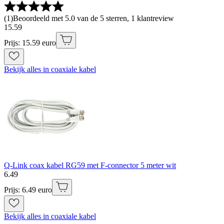
(
1
)
Beoordeeld met 5.0 van de 5 sterren, 1 klantreview
15
.
59
Prijs: 15.59 euro
Bekijk alles in coaxiale kabel
Q-Link coax kabel RG59 met F-connector 5 meter wit
6
.
49
Prijs: 6.49 euro
Bekijk alles in coaxiale kabel