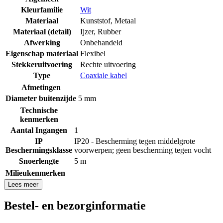
Kleurfamilie
Wit
Materiaal
Kunststof
,
Metaal
Materiaal (detail)
Ijzer
,
Rubber
Afwerking
Onbehandeld
Eigenschap materiaal
Flexibel
Stekkeruitvoering
Rechte uitvoering
Type
Coaxiale kabel
Afmetingen
Diameter buitenzijde
5 mm
Technische
kenmerken
Aantal Ingangen
1
IP
IP20 - Bescherming tegen middelgrote
Beschermingsklasse
voorwerpen; geen bescherming tegen vocht
Snoerlengte
5 m
Milieukenmerken
Lees meer
Bestel- en bezorginformatie