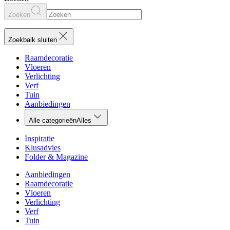
Zoeken
Zoekbalk sluiten
Raamdecoratie
Vloeren
Verlichting
Verf
Tuin
Aanbiedingen
Alle categorieën
Alles
Inspiratie
Klusadvies
Folder & Magazine
Aanbiedingen
Raamdecoratie
Vloeren
Verlichting
Verf
Tuin