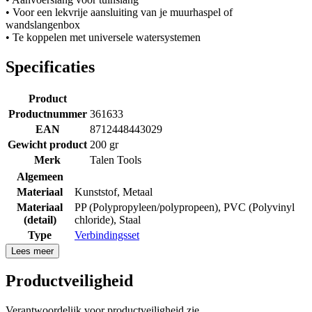
• Voor een lekvrije aansluiting van je muurhaspel of
wandslangenbox
• Te koppelen met universele watersystemen
Specificaties
Product
Productnummer
361633
EAN
8712448443029
Gewicht product
200 gr
Merk
Talen Tools
Algemeen
Materiaal
Kunststof
,
Metaal
Materiaal
PP (Polypropyleen/polypropeen)
,
PVC (Polyvinyl
(detail)
chloride)
,
Staal
Type
Verbindingsset
Lees meer
Productveiligheid
Verantwoordelijk voor productveiligheid zie