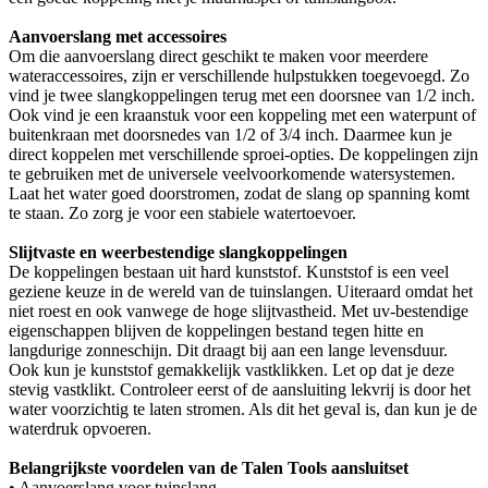
Aanvoerslang met accessoires
Om die aanvoerslang direct geschikt te maken voor meerdere
wateraccessoires, zijn er verschillende hulpstukken toegevoegd. Zo
vind je twee slangkoppelingen terug met een doorsnee van 1/2 inch.
Ook vind je een kraanstuk voor een koppeling met een waterpunt of
buitenkraan met doorsnedes van 1/2 of 3/4 inch. Daarmee kun je
direct koppelen met verschillende sproei-opties. De koppelingen zijn
te gebruiken met de universele veelvoorkomende watersystemen.
Laat het water goed doorstromen, zodat de slang op spanning komt
te staan. Zo zorg je voor een stabiele watertoevoer.
Slijtvaste en weerbestendige slangkoppelingen
De koppelingen bestaan uit hard kunststof. Kunststof is een veel
geziene keuze in de wereld van de tuinslangen. Uiteraard omdat het
niet roest en ook vanwege de hoge slijtvastheid. Met uv-bestendige
eigenschappen blijven de koppelingen bestand tegen hitte en
langdurige zonneschijn. Dit draagt bij aan een lange levensduur.
Ook kun je kunststof gemakkelijk vastklikken. Let op dat je deze
stevig vastklikt. Controleer eerst of de aansluiting lekvrij is door het
water voorzichtig te laten stromen. Als dit het geval is, dan kun je de
waterdruk opvoeren.
Belangrijkste voordelen van de Talen Tools aansluitset
• Aanvoerslang voor tuinslang