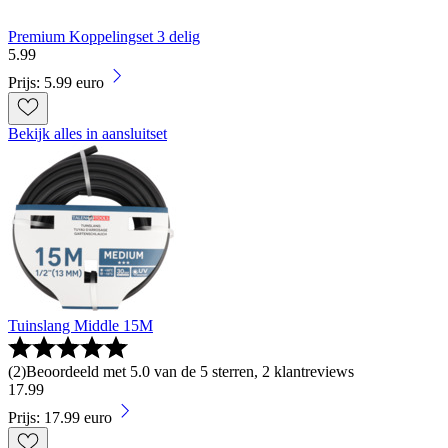
Premium Koppelingset 3 delig
5
.
99
Prijs: 5.99 euro
Bekijk alles in aansluitset
Tuinslang Middle 15M
(
2
)
Beoordeeld met 5.0 van de 5 sterren, 2 klantreviews
17
.
99
Prijs: 17.99 euro