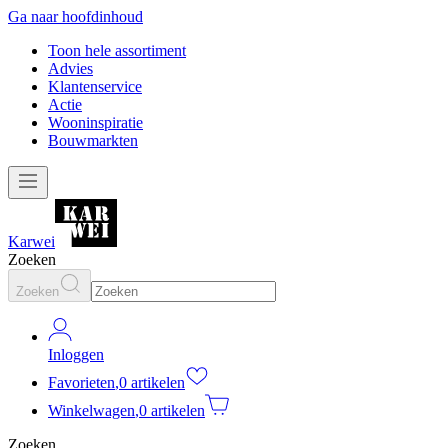
Ga naar hoofdinhoud
Toon hele assortiment
Advies
Klantenservice
Actie
Wooninspiratie
Bouwmarkten
Karwei
Zoeken
Zoeken
Inloggen
Favorieten
,
0 artikelen
Winkelwagen
,
0 artikelen
Zoeken