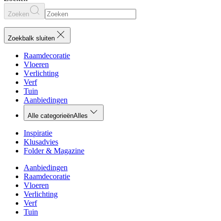
Zoeken
Zoekbalk sluiten
Raamdecoratie
Vloeren
Verlichting
Verf
Tuin
Aanbiedingen
Alle categorieën
Alles
Inspiratie
Klusadvies
Folder & Magazine
Aanbiedingen
Raamdecoratie
Vloeren
Verlichting
Verf
Tuin