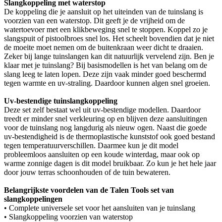
Slangkoppeling met waterstop
De koppeling die je aansluit op het uiteinden van de tuinslang is
voorzien van een waterstop. Dit geeft je de vrijheid om de
watertoevoer met een klikbeweging snel te stoppen. Koppel zo je
slangspuit of pistoolbroes snel los. Het scheelt bovendien dat je niet
de moeite moet nemen om de buitenkraan weer dicht te draaien.
Zeker bij lange tuinslangen kan dit natuurlijk vervelend zijn. Ben je
klaar met je tuinslang? Bij basismodellen is het van belang om de
slang leeg te laten lopen. Deze zijn vaak minder goed beschermd
tegen warmte en uv-straling. Daardoor kunnen algen snel groeien.
Uv-bestendige tuinslangkoppeling
Deze set zelf bestaat wel uit uv-bestendige modellen. Daardoor
treedt er minder snel verkleuring op en blijven deze aansluitingen
voor de tuinslang nog langdurig als nieuw ogen. Naast die goede
uv-bestendigheid is de thermoplastische kunststof ook goed bestand
tegen temperatuurverschillen. Daarmee kun je dit model
probleemloos aansluiten op een koude winterdag, maar ook op
warme zonnige dagen is dit model bruikbaar. Zo kun je het hele jaar
door jouw terras schoonhouden of de tuin bewateren.
Belangrijkste voordelen van de Talen Tools set van
slangkoppelingen
• Complete universele set voor het aansluiten van je tuinslang
• Slangkoppeling voorzien van waterstop