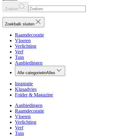
Zoeken
Zoekbalk sluiten
Raamdecoratie
Vloeren
Verlichting
Verf
Tuin
Aanbiedingen
Alle categorieën
Alles
Inspiratie
Klusadvies
Folder & Magazine
Aanbiedingen
Raamdecoratie
Vloeren
Verlichting
Verf
Tuin