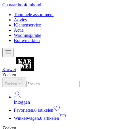
Ga naar hoofdinhoud
Toon hele assortiment
Advies
Klantenservice
Actie
Wooninspiratie
Bouwmarkten
Karwei
Zoeken
Zoeken
Inloggen
Favorieten
,
0 artikelen
Winkelwagen
,
0 artikelen
Zoeken