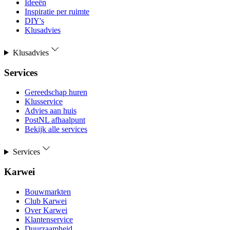
Ideeën
Inspiratie per ruimte
DIY's
Klusadvies
Klusadvies
Services
Gereedschap huren
Klusservice
Advies aan huis
PostNL afhaalpunt
Bekijk alle services
Services
Karwei
Bouwmarkten
Club Karwei
Over Karwei
Klantenservice
Duurzaamheid