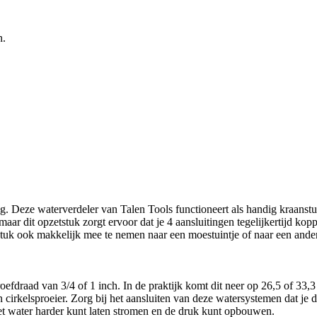
n.
g. Deze waterverdeler van Talen Tools functioneert als handig kraanst
aar dit opzetstuk zorgt ervoor dat je 4 aansluitingen tegelijkertijd kopp
uk ook makkelijk mee te nemen naar een moestuintje of naar een ander ge
efdraad van 3/4 of 1 inch. In de praktijk komt dit neer op 26,5 of 33,3 
rkelsproeier. Zorg bij het aansluiten van deze watersystemen dat je de k
 het water harder kunt laten stromen en de druk kunt opbouwen.