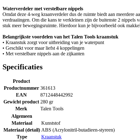
Waterverdeler met verstelbare nippels
Omdat deze 4-weg kraanverdeler dus de ruimte biedt aan meerdere aans
verdraaiingen. Om die kans te verkleinen zijn de buitenste 2 nippels v
stuk meer bewegingsruimte. Hierdoor kun je bijvoorbeeld ook makkelij
Belangrijkste voordelen van het Talen Tools kraanstuk
• Kraanstuk zorgt voor uitbreiding van je waterpunt
• Geschikt voor maar liefst 4 koppelingen
• Met verstelbare nippels aan de zijkanten
Specificaties
Product
Productnummer
361613
EAN
8712448442992
Gewicht product
280 gr
Merk
Talen Tools
Algemeen
Materiaal
Kunststof
Materiaal (detail)
ABS (Acrylonitril-butadieen-styreen)
Type
Kraanstuk