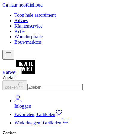
Ga naar hoofdinhoud
Toon hele assortiment
Advies
Klantenservice
Actie
Wooninspiratie
Bouwmarkten
Karwei
Zoeken
Zoeken
Inloggen
Favorieten
,
0 artikelen
Winkelwagen
,
0 artikelen
Zoeken