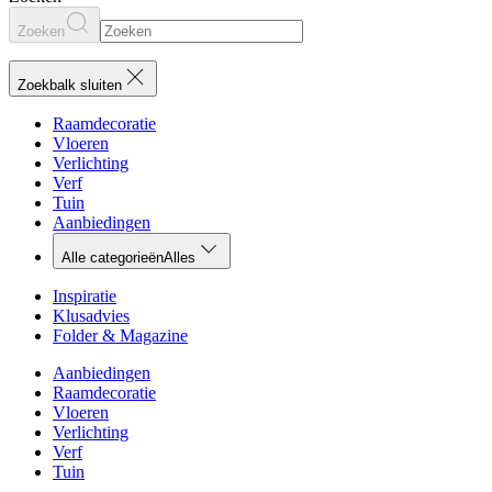
Zoeken
Zoekbalk sluiten
Raamdecoratie
Vloeren
Verlichting
Verf
Tuin
Aanbiedingen
Alle categorieën
Alles
Inspiratie
Klusadvies
Folder & Magazine
Aanbiedingen
Raamdecoratie
Vloeren
Verlichting
Verf
Tuin