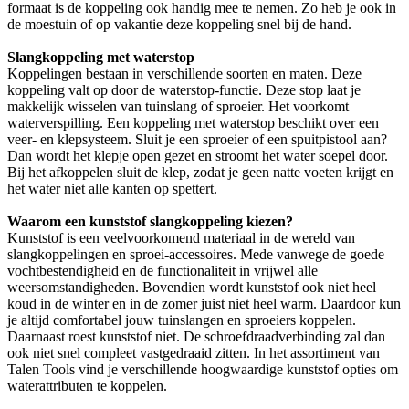
formaat is de koppeling ook handig mee te nemen. Zo heb je ook in
de moestuin of op vakantie deze koppeling snel bij de hand.
Slangkoppeling met waterstop
Koppelingen bestaan in verschillende soorten en maten. Deze
koppeling valt op door de waterstop-functie. Deze stop laat je
makkelijk wisselen van tuinslang of sproeier. Het voorkomt
waterverspilling. Een koppeling met waterstop beschikt over een
veer- en klepsysteem. Sluit je een sproeier of een spuitpistool aan?
Dan wordt het klepje open gezet en stroomt het water soepel door.
Bij het afkoppelen sluit de klep, zodat je geen natte voeten krijgt en
het water niet alle kanten op spettert.
Waarom een kunststof slangkoppeling kiezen?
Kunststof is een veelvoorkomend materiaal in de wereld van
slangkoppelingen en sproei-accessoires. Mede vanwege de goede
vochtbestendigheid en de functionaliteit in vrijwel alle
weersomstandigheden. Bovendien wordt kunststof ook niet heel
koud in de winter en in de zomer juist niet heel warm. Daardoor kun
je altijd comfortabel jouw tuinslangen en sproeiers koppelen.
Daarnaast roest kunststof niet. De schroefdraadverbinding zal dan
ook niet snel compleet vastgedraaid zitten. In het assortiment van
Talen Tools vind je verschillende hoogwaardige kunststof opties om
waterattributen te koppelen.