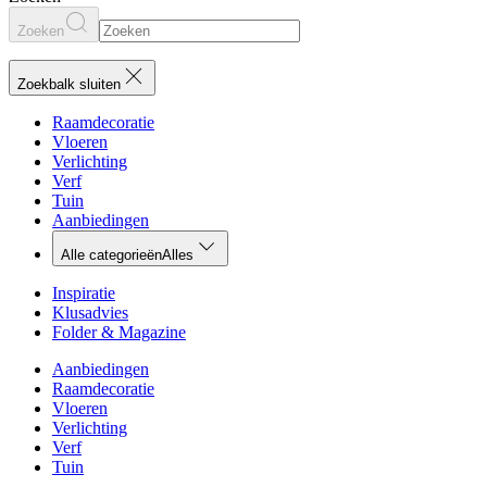
Zoeken
Zoekbalk sluiten
Raamdecoratie
Vloeren
Verlichting
Verf
Tuin
Aanbiedingen
Alle categorieën
Alles
Inspiratie
Klusadvies
Folder & Magazine
Aanbiedingen
Raamdecoratie
Vloeren
Verlichting
Verf
Tuin