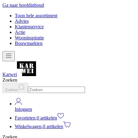
Ga naar hoofdinhoud
Toon hele assortiment
Advies
Klantenservice
Actie
Wooninspiratie
Bouwmarkten
Karwei
Zoeken
Zoeken
Inloggen
Favorieten
,
0 artikelen
Winkelwagen
,
0 artikelen
Zoeken