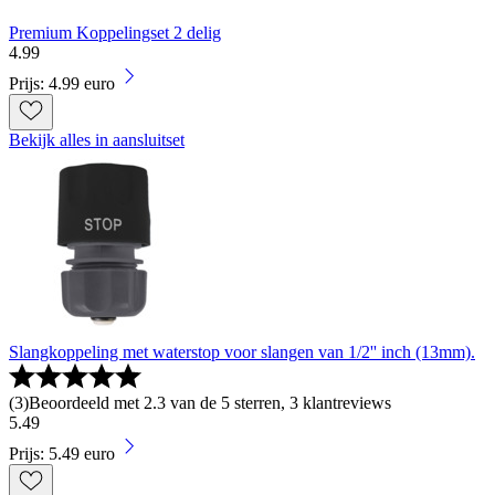
Premium Koppelingset 2 delig
4
.
99
Prijs: 4.99 euro
Bekijk alles in aansluitset
Slangkoppeling met waterstop voor slangen van 1/2'' inch (13mm).
(
3
)
Beoordeeld met 2.3 van de 5 sterren, 3 klantreviews
5
.
49
Prijs: 5.49 euro