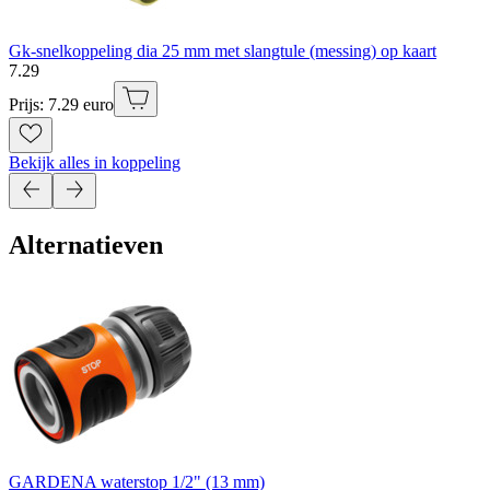
Gk-snelkoppeling dia 25 mm met slangtule (messing) op kaart
7
.
29
Prijs: 7.29 euro
Bekijk alles in koppeling
Alternatieven
GARDENA waterstop 1/2" (13 mm)