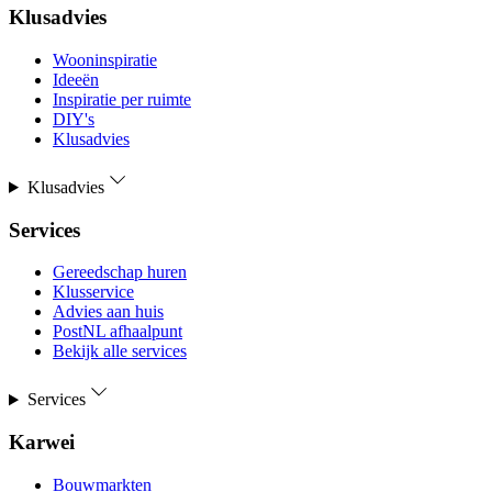
Klusadvies
Wooninspiratie
Ideeën
Inspiratie per ruimte
DIY's
Klusadvies
Klusadvies
Services
Gereedschap huren
Klusservice
Advies aan huis
PostNL afhaalpunt
Bekijk alle services
Services
Karwei
Bouwmarkten