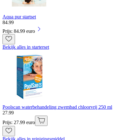
Aqua pur startset
84
.
99
Prijs: 84.99 euro
Bekijk alles in starterset
Poolscan waterbehandeling zwembad chloorvrij 250 ml
27
.
99
Prijs: 27.99 euro
Bekijk alles in reinigingsmiddel