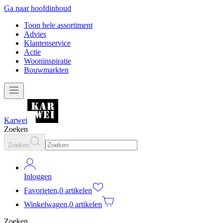
Ga naar hoofdinhoud
Toon hele assortiment
Advies
Klantenservice
Actie
Wooninspiratie
Bouwmarkten
Karwei
Zoeken
Zoeken
Inloggen
Favorieten
,
0 artikelen
Winkelwagen
,
0 artikelen
Zoeken