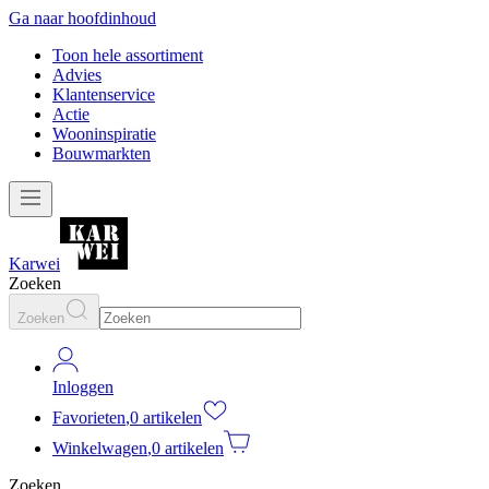
Ga naar hoofdinhoud
Toon hele assortiment
Advies
Klantenservice
Actie
Wooninspiratie
Bouwmarkten
Karwei
Zoeken
Zoeken
Inloggen
Favorieten
,
0 artikelen
Winkelwagen
,
0 artikelen
Zoeken