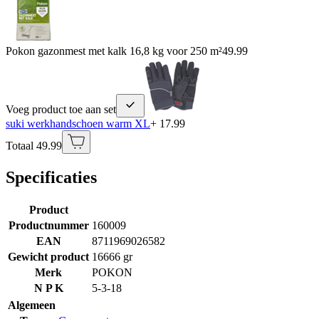
Pokon gazonmest met kalk 16,8 kg voor 250 m²
49.99
Voeg product toe aan set
suki werkhandschoen warm XL
+ 17.99
Totaal 49.99
Specificaties
Product
Productnummer
160009
EAN
8711969026582
Gewicht product
16666 gr
Merk
POKON
N P K
5-3-18
Algemeen