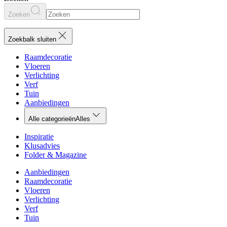
Zoeken
Zoekbalk sluiten
Raamdecoratie
Vloeren
Verlichting
Verf
Tuin
Aanbiedingen
Alle categorieën
Alles
Inspiratie
Klusadvies
Folder & Magazine
Aanbiedingen
Raamdecoratie
Vloeren
Verlichting
Verf
Tuin