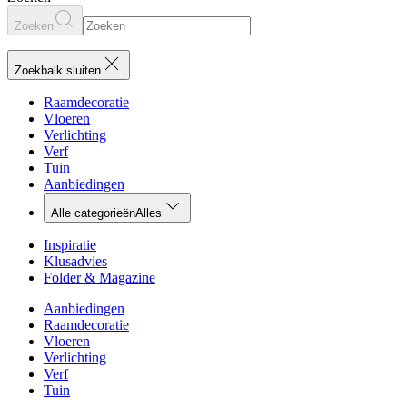
Zoeken
Zoekbalk sluiten
Raamdecoratie
Vloeren
Verlichting
Verf
Tuin
Aanbiedingen
Alle categorieën
Alles
Inspiratie
Klusadvies
Folder & Magazine
Aanbiedingen
Raamdecoratie
Vloeren
Verlichting
Verf
Tuin