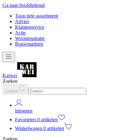
Ga naar hoofdinhoud
Toon hele assortiment
Advies
Klantenservice
Actie
Wooninspiratie
Bouwmarkten
Karwei
Zoeken
Zoeken
Inloggen
Favorieten
,
0 artikelen
Winkelwagen
,
0 artikelen
Zoeken