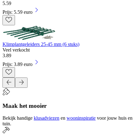
5
.
59
Prijs: 5.59 euro
Klimplantgeleiders 25-45 mm (6 stuks)
Veel verkocht
3
.
89
Prijs: 3.89 euro
Maak het mooier
Bekijk handige
klusadviezen
en
wooninspiratie
voor jouw huis en
tuin.