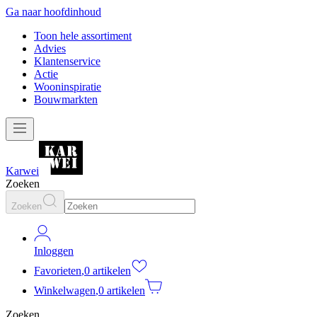
Ga naar hoofdinhoud
Toon hele assortiment
Advies
Klantenservice
Actie
Wooninspiratie
Bouwmarkten
Karwei
Zoeken
Zoeken
Inloggen
Favorieten
,
0 artikelen
Winkelwagen
,
0 artikelen
Zoeken