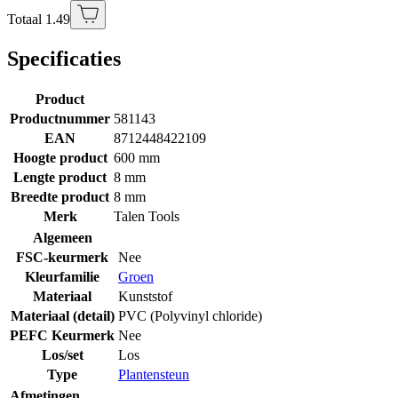
Totaal 1.49
Specificaties
Product
Productnummer
581143
EAN
8712448422109
Hoogte product
600 mm
Lengte product
8 mm
Breedte product
8 mm
Merk
Talen Tools
Algemeen
FSC-keurmerk
Nee
Kleurfamilie
Groen
Materiaal
Kunststof
Materiaal (detail)
PVC (Polyvinyl chloride)
PEFC Keurmerk
Nee
Los/set
Los
Type
Plantensteun
Afmetingen