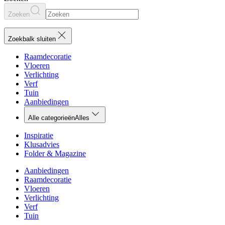
Zoeken
Zoekbalk sluiten
Raamdecoratie
Vloeren
Verlichting
Verf
Tuin
Aanbiedingen
Alle categorieën
Alles
Inspiratie
Klusadvies
Folder & Magazine
Aanbiedingen
Raamdecoratie
Vloeren
Verlichting
Verf
Tuin