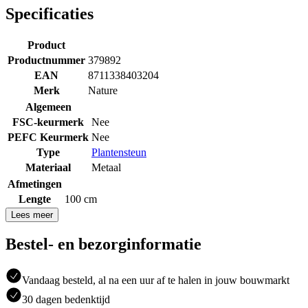
Specificaties
Product
Productnummer
379892
EAN
8711338403204
Merk
Nature
Algemeen
FSC-keurmerk
Nee
PEFC Keurmerk
Nee
Type
Plantensteun
Materiaal
Metaal
Afmetingen
Lengte
100 cm
Lees meer
Bestel- en bezorginformatie
Vandaag besteld, al na een uur af te halen in jouw bouwmarkt
30 dagen bedenktijd