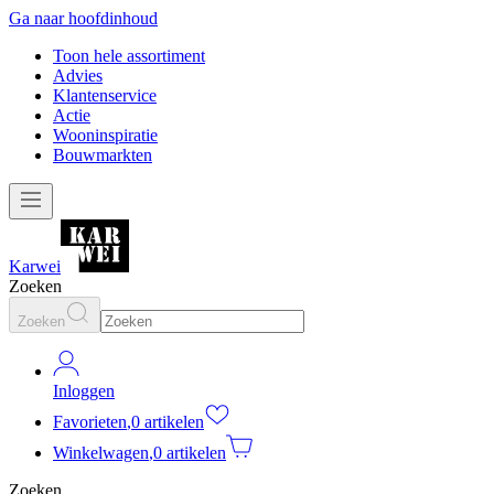
Ga naar hoofdinhoud
Toon hele assortiment
Advies
Klantenservice
Actie
Wooninspiratie
Bouwmarkten
Karwei
Zoeken
Zoeken
Inloggen
Favorieten
,
0 artikelen
Winkelwagen
,
0 artikelen
Zoeken