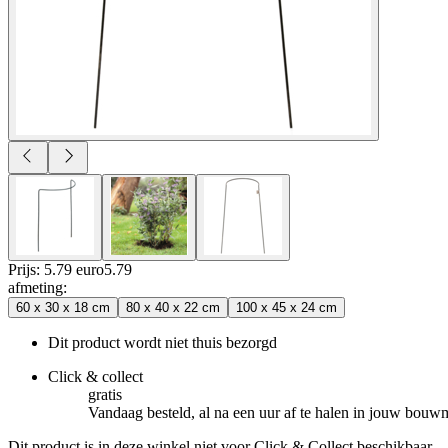
Prijs: 5.79 euro
5
.
79
afmeting
:
60 x 30 x 18 cm
80 x 40 x 22 cm
100 x 45 x 24 cm
Dit product wordt niet thuis bezorgd
Click & collect
gratis
Vandaag besteld, al na een uur af te halen in jouw bouw
Dit product is in deze winkel niet voor Click & Collect beschikbaar.