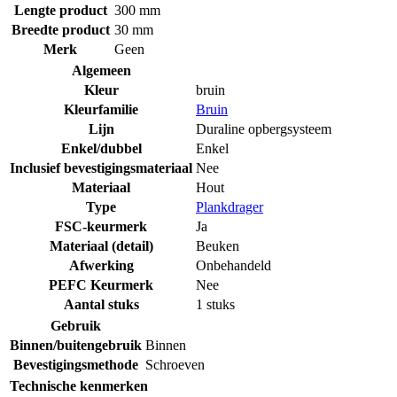
Lengte product
300 mm
Breedte product
30 mm
Merk
Geen
Algemeen
Kleur
bruin
Kleurfamilie
Bruin
Lijn
Duraline opbergsysteem
Enkel/dubbel
Enkel
Inclusief bevestigingsmateriaal
Nee
Materiaal
Hout
Type
Plankdrager
FSC-keurmerk
Ja
Materiaal (detail)
Beuken
Afwerking
Onbehandeld
PEFC Keurmerk
Nee
Aantal stuks
1 stuks
Gebruik
Binnen/buitengebruik
Binnen
Bevestigingsmethode
Schroeven
Technische kenmerken