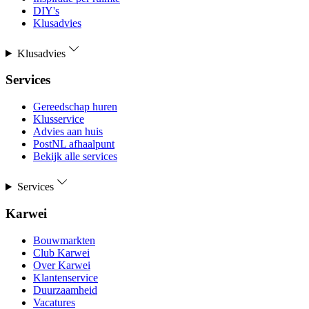
DIY's
Klusadvies
Klusadvies
Services
Gereedschap huren
Klusservice
Advies aan huis
PostNL afhaalpunt
Bekijk alle services
Services
Karwei
Bouwmarkten
Club Karwei
Over Karwei
Klantenservice
Duurzaamheid
Vacatures