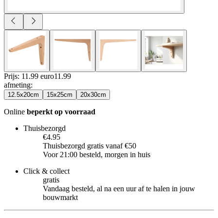
Prijs: 11.99 euro
11
.
99
afmeting
:
12.5x20cm
15x25cm
20x30cm
Online
beperkt op voorraad
Thuisbezorgd
€4.95
Thuisbezorgd gratis vanaf €50
Voor 21:00 besteld, morgen in huis
Click & collect
gratis
Vandaag besteld, al na een uur af te halen in jouw
bouwmarkt