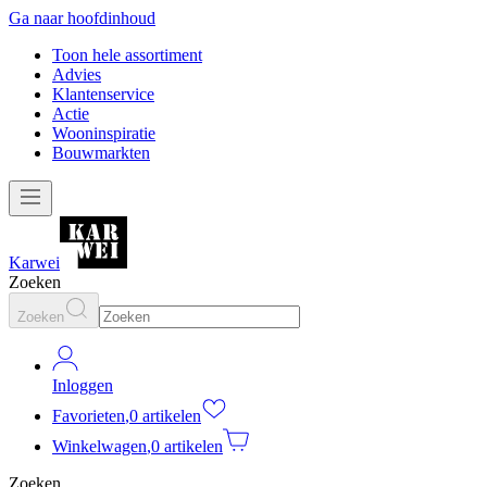
Ga naar hoofdinhoud
Toon hele assortiment
Advies
Klantenservice
Actie
Wooninspiratie
Bouwmarkten
Karwei
Zoeken
Zoeken
Inloggen
Favorieten
,
0 artikelen
Winkelwagen
,
0 artikelen
Zoeken