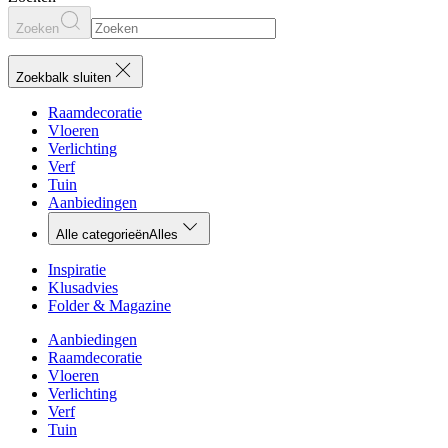
Zoeken
Zoekbalk sluiten
Raamdecoratie
Vloeren
Verlichting
Verf
Tuin
Aanbiedingen
Alle categorieën
Alles
Inspiratie
Klusadvies
Folder & Magazine
Aanbiedingen
Raamdecoratie
Vloeren
Verlichting
Verf
Tuin