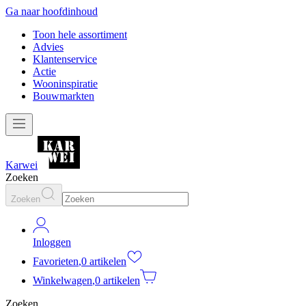
Ga naar hoofdinhoud
Toon hele assortiment
Advies
Klantenservice
Actie
Wooninspiratie
Bouwmarkten
Karwei
Zoeken
Zoeken
Inloggen
Favorieten
,
0 artikelen
Winkelwagen
,
0 artikelen
Zoeken