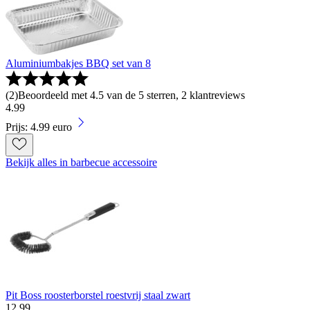
Aluminiumbakjes BBQ set van 8
(
2
)
Beoordeeld met 4.5 van de 5 sterren, 2 klantreviews
4
.
99
Prijs: 4.99 euro
Bekijk alles in barbecue accessoire
Pit Boss roosterborstel roestvrij staal zwart
12
.
99