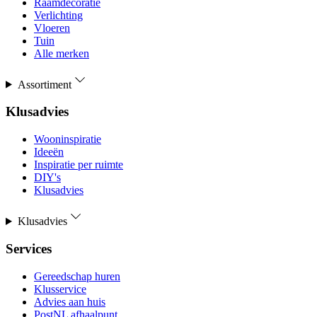
Raamdecoratie
Verlichting
Vloeren
Tuin
Alle merken
Assortiment
Klusadvies
Wooninspiratie
Ideeën
Inspiratie per ruimte
DIY's
Klusadvies
Klusadvies
Services
Gereedschap huren
Klusservice
Advies aan huis
PostNL afhaalpunt