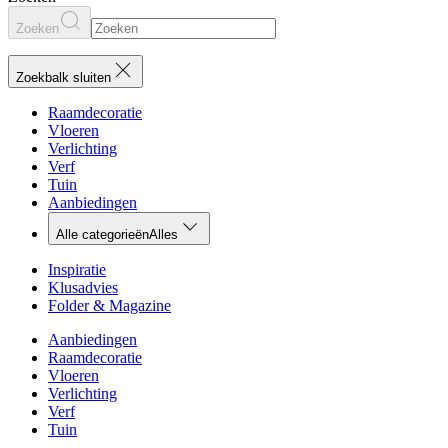
Zoeken
Zoekbalk sluiten
Raamdecoratie
Vloeren
Verlichting
Verf
Tuin
Aanbiedingen
Alle categorieën
Alles
Inspiratie
Klusadvies
Folder & Magazine
Aanbiedingen
Raamdecoratie
Vloeren
Verlichting
Verf
Tuin