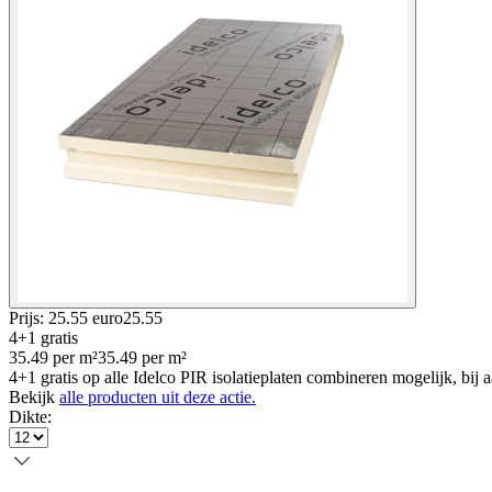
Prijs: 25.55 euro
25
.
55
4+1 gratis
35.49
per
m²
35.49
per
m²
4+1 gratis op alle Idelco PIR isolatieplaten combineren mogelijk, bij
Bekijk
alle producten uit deze actie.
Dikte
: