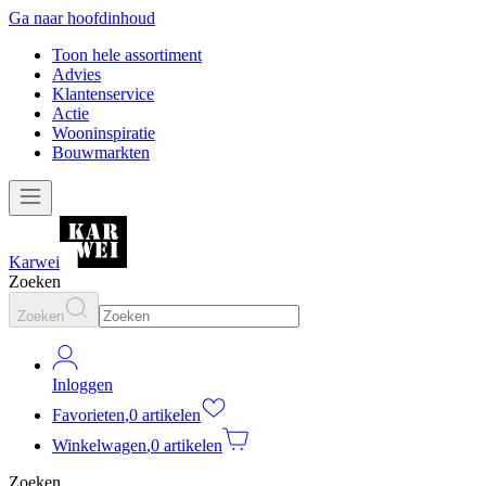
Ga naar hoofdinhoud
Toon hele assortiment
Advies
Klantenservice
Actie
Wooninspiratie
Bouwmarkten
Karwei
Zoeken
Zoeken
Inloggen
Favorieten
,
0 artikelen
Winkelwagen
,
0 artikelen
Zoeken