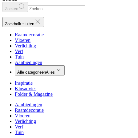
Zoeken
Zoekbalk sluiten
Raamdecoratie
Vloeren
Verlichting
Verf
Tuin
Aanbiedingen
Alle categorieën
Alles
Inspiratie
Klusadvies
Folder & Magazine
Aanbiedingen
Raamdecoratie
Vloeren
Verlichting
Verf
Tuin