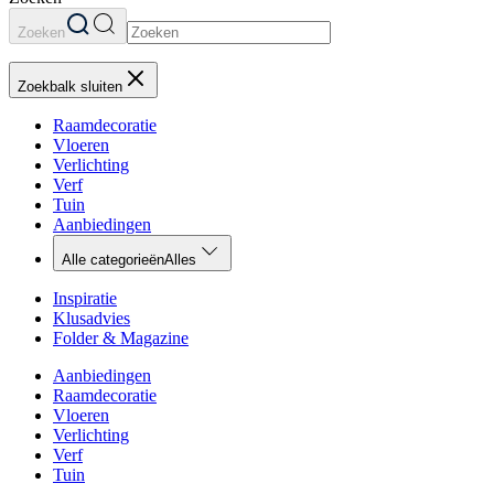
Zoeken
Zoekbalk sluiten
Raamdecoratie
Vloeren
Verlichting
Verf
Tuin
Aanbiedingen
Alle categorieën
Alles
Inspiratie
Klusadvies
Folder & Magazine
Aanbiedingen
Raamdecoratie
Vloeren
Verlichting
Verf
Tuin