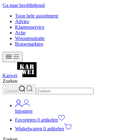
Ga naar hoofdinhoud
Toon hele assortiment
Advies
Klantenservice
Actie
Wooninspiratie
Bouwmarkten
Karwei
Zoeken
Zoeken
Inloggen
Favorieten
,
0 artikelen
Winkelwagen
,
0 artikelen
Zoeken