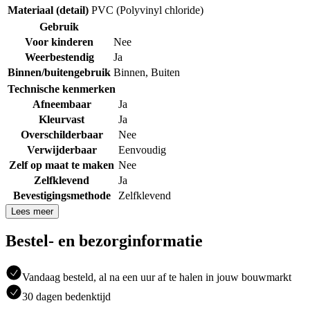
Materiaal (detail)
PVC (Polyvinyl chloride)
Gebruik
Voor kinderen
Nee
Weerbestendig
Ja
Binnen/buitengebruik
Binnen
,
Buiten
Technische kenmerken
Afneembaar
Ja
Kleurvast
Ja
Overschilderbaar
Nee
Verwijderbaar
Eenvoudig
Zelf op maat te maken
Nee
Zelfklevend
Ja
Bevestigingsmethode
Zelfklevend
Lees meer
Bestel- en bezorginformatie
Vandaag besteld, al na een uur af te halen in jouw bouwmarkt
30 dagen bedenktijd