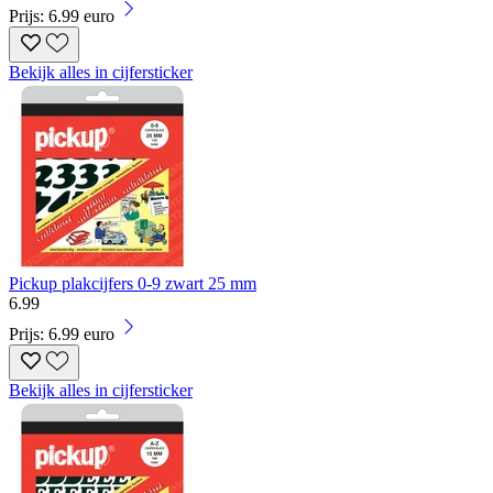
Prijs: 6.99 euro
Bekijk alles in cijfersticker
Pickup plakcijfers 0-9 zwart 25 mm
6
.
99
Prijs: 6.99 euro
Bekijk alles in cijfersticker