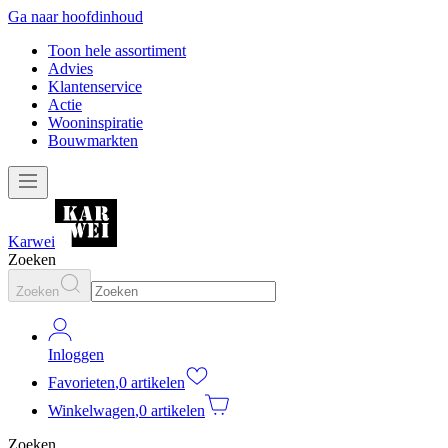
Ga naar hoofdinhoud
Toon hele assortiment
Advies
Klantenservice
Actie
Wooninspiratie
Bouwmarkten
Karwei
Zoeken
Zoeken
Inloggen
Favorieten
,
0 artikelen
Winkelwagen
,
0 artikelen
Zoeken