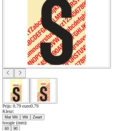
Prijs: 0.79 euro
0
.
79
Kleur
:
Mat Wit
Wit
Zwart
hoogte (mm)
:
60
90