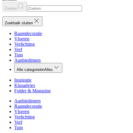
Zoeken
Zoekbalk sluiten
Raamdecoratie
Vloeren
Verlichting
Verf
Tuin
Aanbiedingen
Alle categorieën
Alles
Inspiratie
Klusadvies
Folder & Magazine
Aanbiedingen
Raamdecoratie
Vloeren
Verlichting
Verf
Tuin