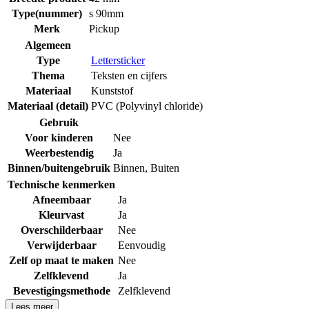
Type(nummer)
s 90mm
Merk
Pickup
Algemeen
Type
Lettersticker
Thema
Teksten en cijfers
Materiaal
Kunststof
Materiaal (detail)
PVC (Polyvinyl chloride)
Gebruik
Voor kinderen
Nee
Weerbestendig
Ja
Binnen/buitengebruik
Binnen
,
Buiten
Technische kenmerken
Afneembaar
Ja
Kleurvast
Ja
Overschilderbaar
Nee
Verwijderbaar
Eenvoudig
Zelf op maat te maken
Nee
Zelfklevend
Ja
Bevestigingsmethode
Zelfklevend
Lees meer