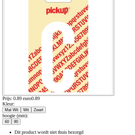
Prijs: 0.89 euro
0
.
89
Kleur
:
Mat Wit
Wit
Zwart
hoogte (mm)
:
60
90
Dit product wordt niet thuis bezorgd