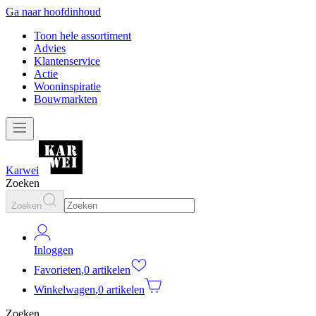
Ga naar hoofdinhoud
Toon hele assortiment
Advies
Klantenservice
Actie
Wooninspiratie
Bouwmarkten
Karwei
Zoeken
Zoeken
Inloggen
Favorieten
,
0 artikelen
Winkelwagen
,
0 artikelen
Zoeken