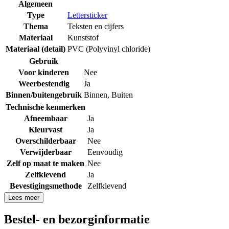
Algemeen
Type
Lettersticker
Thema
Teksten en cijfers
Materiaal
Kunststof
Materiaal (detail)
PVC (Polyvinyl chloride)
Gebruik
Voor kinderen
Nee
Weerbestendig
Ja
Binnen/buitengebruik
Binnen
,
Buiten
Technische kenmerken
Afneembaar
Ja
Kleurvast
Ja
Overschilderbaar
Nee
Verwijderbaar
Eenvoudig
Zelf op maat te maken
Nee
Zelfklevend
Ja
Bevestigingsmethode
Zelfklevend
Lees meer
Bestel- en bezorginformatie