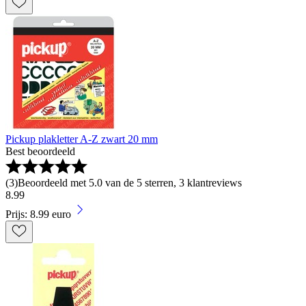
Pickup plakletter A-Z zwart 20 mm
Best beoordeeld
(
3
)
Beoordeeld met 5.0 van de 5 sterren, 3 klantreviews
8
.
99
Prijs: 8.99 euro