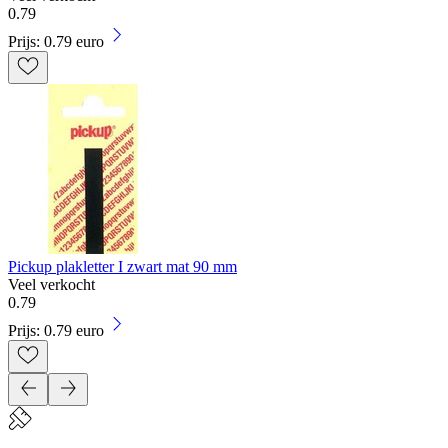
0
.
79
Prijs: 0.79 euro
Pickup plakletter I zwart mat 90 mm
Veel verkocht
0
.
79
Prijs: 0.79 euro