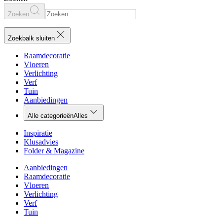
Zoeken
Zoekbalk sluiten
Raamdecoratie
Vloeren
Verlichting
Verf
Tuin
Aanbiedingen
Alle categorieën
Alles
Inspiratie
Klusadvies
Folder & Magazine
Aanbiedingen
Raamdecoratie
Vloeren
Verlichting
Verf
Tuin