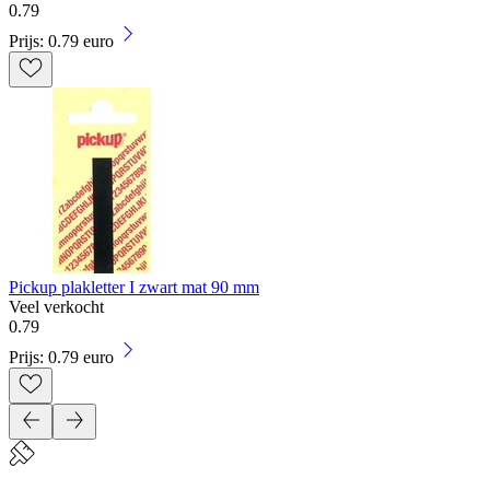
0
.
79
Prijs: 0.79 euro
Pickup plakletter I zwart mat 90 mm
Veel verkocht
0
.
79
Prijs: 0.79 euro