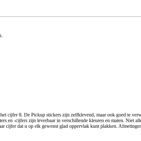
n.
et cijfer 8. De Pickup stickers zijn zelfklevend, maar ook goed te verw
s en -cijfers zijn leverbaar in verschillende kleuren en maten. Niet all
baar cijfer dat u op elk gewenst glad oppervlak kunt plakken. Afmeting