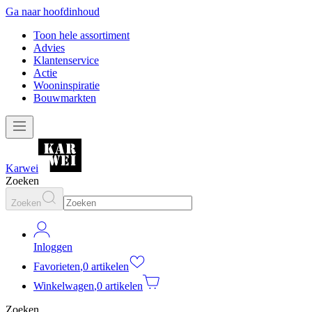
Ga naar hoofdinhoud
Toon hele assortiment
Advies
Klantenservice
Actie
Wooninspiratie
Bouwmarkten
Karwei
Zoeken
Zoeken
Inloggen
Favorieten
,
0 artikelen
Winkelwagen
,
0 artikelen
Zoeken