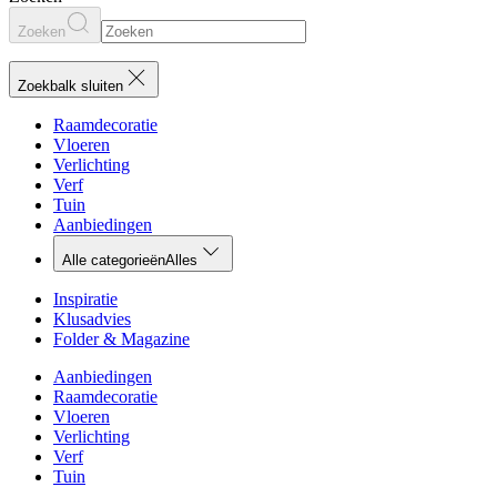
Zoeken
Zoekbalk sluiten
Raamdecoratie
Vloeren
Verlichting
Verf
Tuin
Aanbiedingen
Alle categorieën
Alles
Inspiratie
Klusadvies
Folder & Magazine
Aanbiedingen
Raamdecoratie
Vloeren
Verlichting
Verf
Tuin