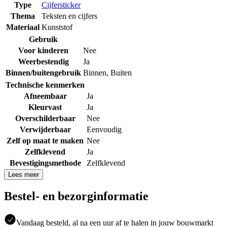
Type
Cijfersticker
Thema
Teksten en cijfers
Materiaal
Kunststof
Gebruik
Voor kinderen
Nee
Weerbestendig
Ja
Binnen/buitengebruik
Binnen
,
Buiten
Technische kenmerken
Afneembaar
Ja
Kleurvast
Ja
Overschilderbaar
Nee
Verwijderbaar
Eenvoudig
Zelf op maat te maken
Nee
Zelfklevend
Ja
Bevestigingsmethode
Zelfklevend
Lees meer
Bestel- en bezorginformatie
Vandaag besteld, al na een uur af te halen in jouw bouwmarkt