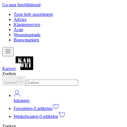
Ga naar hoofdinhoud
Toon hele assortiment
Advies
Klantenservice
Actie
Wooninspiratie
Bouwmarkten
Karwei
Zoeken
Zoeken
Inloggen
Favorieten
,
0 artikelen
Winkelwagen
,
0 artikelen
Zoeken