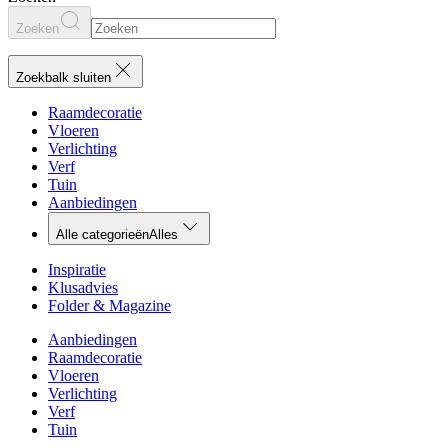
Zoeken
Zoekbalk sluiten
Raamdecoratie
Vloeren
Verlichting
Verf
Tuin
Aanbiedingen
Alle categorieën
Alles
Inspiratie
Klusadvies
Folder & Magazine
Aanbiedingen
Raamdecoratie
Vloeren
Verlichting
Verf
Tuin