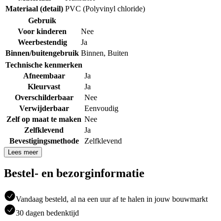
Materiaal (detail)
PVC (Polyvinyl chloride)
Gebruik
Voor kinderen
Nee
Weerbestendig
Ja
Binnen/buitengebruik
Binnen
,
Buiten
Technische kenmerken
Afneembaar
Ja
Kleurvast
Ja
Overschilderbaar
Nee
Verwijderbaar
Eenvoudig
Zelf op maat te maken
Nee
Zelfklevend
Ja
Bevestigingsmethode
Zelfklevend
Lees meer
Bestel- en bezorginformatie
Vandaag besteld, al na een uur af te halen in jouw bouwmarkt
30 dagen bedenktijd