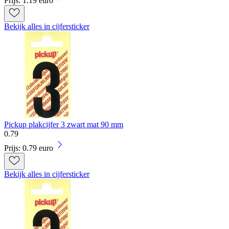
Prijs: 1.19 euro
Bekijk alles in cijfersticker
Pickup plakcijfer 3 zwart mat 90 mm
0
.
79
Prijs: 0.79 euro
Bekijk alles in cijfersticker