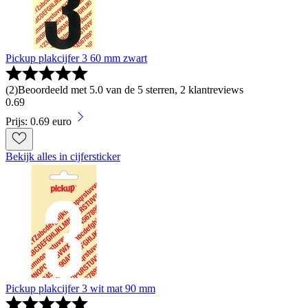
Pickup plakcijfer 3 60 mm zwart
(
2
)
Beoordeeld met 5.0 van de 5 sterren, 2 klantreviews
0
.
69
Prijs: 0.69 euro
Bekijk alles in cijfersticker
Pickup plakcijfer 3 wit mat 90 mm