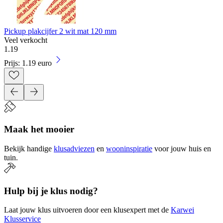
Pickup plakcijfer 2 wit mat 120 mm
Veel verkocht
1
.
19
Prijs: 1.19 euro
Maak het mooier
Bekijk handige
klusadviezen
en
wooninspiratie
voor jouw huis en
tuin.
Hulp bij je klus nodig?
Laat jouw klus uitvoeren door een klusexpert met de
Karwei
Klusservice