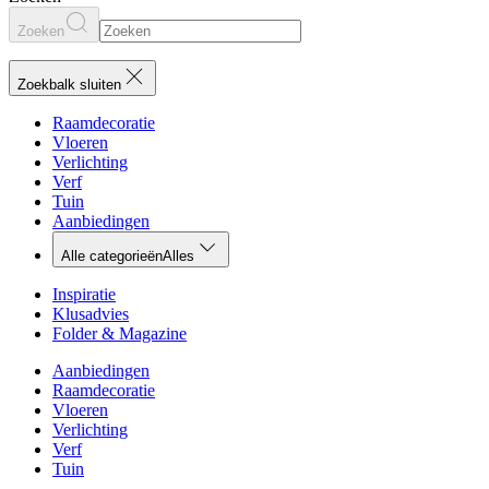
Zoeken
Zoekbalk sluiten
Raamdecoratie
Vloeren
Verlichting
Verf
Tuin
Aanbiedingen
Alle categorieën
Alles
Inspiratie
Klusadvies
Folder & Magazine
Aanbiedingen
Raamdecoratie
Vloeren
Verlichting
Verf
Tuin