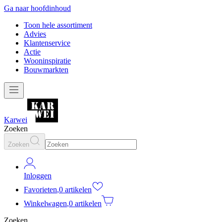
Ga naar hoofdinhoud
Toon hele assortiment
Advies
Klantenservice
Actie
Wooninspiratie
Bouwmarkten
Karwei
Zoeken
Zoeken
Inloggen
Favorieten
,
0 artikelen
Winkelwagen
,
0 artikelen
Zoeken