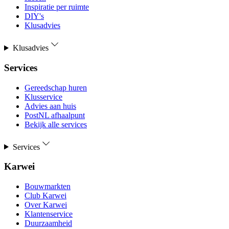
Inspiratie per ruimte
DIY's
Klusadvies
Klusadvies
Services
Gereedschap huren
Klusservice
Advies aan huis
PostNL afhaalpunt
Bekijk alle services
Services
Karwei
Bouwmarkten
Club Karwei
Over Karwei
Klantenservice
Duurzaamheid