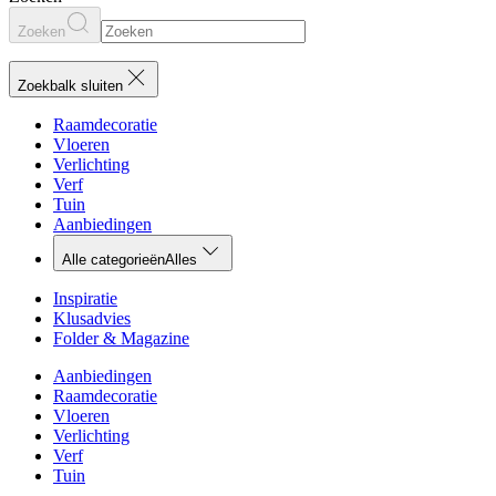
Zoeken
Zoekbalk sluiten
Raamdecoratie
Vloeren
Verlichting
Verf
Tuin
Aanbiedingen
Alle categorieën
Alles
Inspiratie
Klusadvies
Folder & Magazine
Aanbiedingen
Raamdecoratie
Vloeren
Verlichting
Verf
Tuin