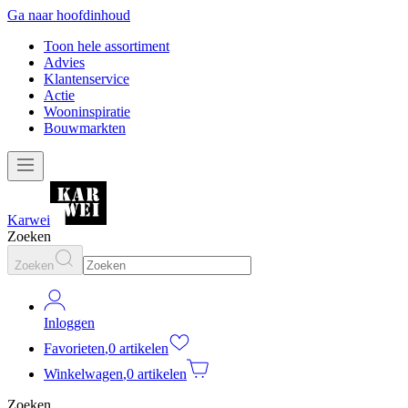
Ga naar hoofdinhoud
Toon hele assortiment
Advies
Klantenservice
Actie
Wooninspiratie
Bouwmarkten
Karwei
Zoeken
Zoeken
Inloggen
Favorieten
,
0 artikelen
Winkelwagen
,
0 artikelen
Zoeken