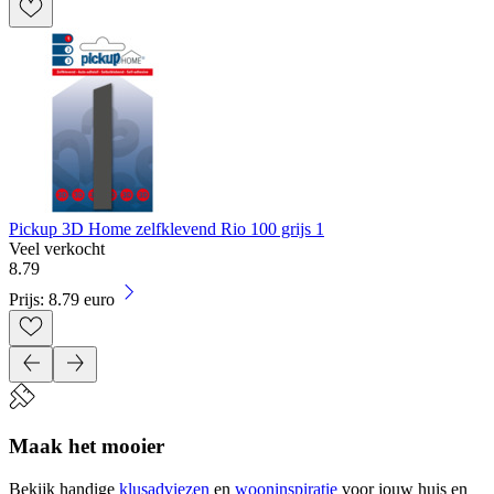
Pickup 3D Home zelfklevend Rio 100 grijs 1
Veel verkocht
8
.
79
Prijs: 8.79 euro
Maak het mooier
Bekijk handige
klusadviezen
en
wooninspiratie
voor jouw huis en