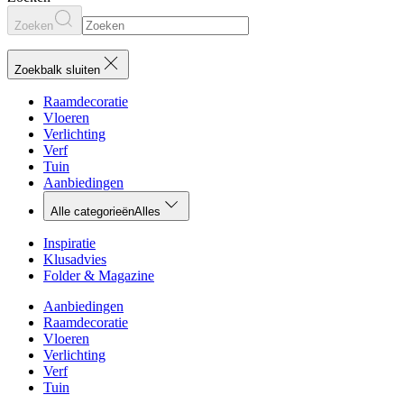
Zoeken
Zoekbalk sluiten
Raamdecoratie
Vloeren
Verlichting
Verf
Tuin
Aanbiedingen
Alle categorieën
Alles
Inspiratie
Klusadvies
Folder & Magazine
Aanbiedingen
Raamdecoratie
Vloeren
Verlichting
Verf
Tuin