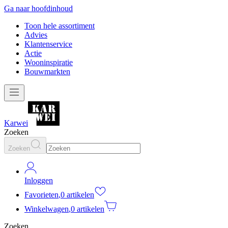
Ga naar hoofdinhoud
Toon hele assortiment
Advies
Klantenservice
Actie
Wooninspiratie
Bouwmarkten
Karwei
Zoeken
Zoeken
Inloggen
Favorieten
,
0 artikelen
Winkelwagen
,
0 artikelen
Zoeken