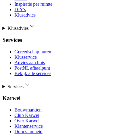
Inspiratie per ruimte
DIY's
Klusadvies
Klusadvies
Services
Gereedschap huren
Klusservice
Advies aan huis
PostNL afhaalpunt
Bekijk alle services
Services
Karwei
Bouwmarkten
Club Karwei
Over Karwei
Klantenservice
Duurzaamheid