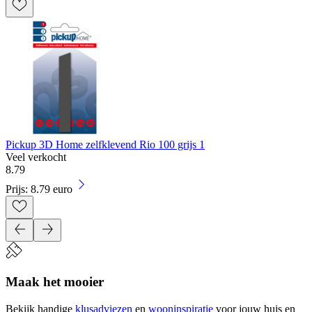
Pickup 3D Home zelfklevend Rio 100 grijs 1
Veel verkocht
8
.
79
Prijs: 8.79 euro
Maak het mooier
Bekijk handige
klusadviezen
en
wooninspiratie
voor jouw huis en