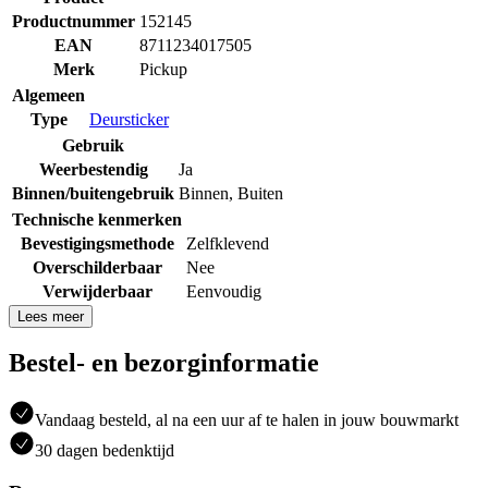
Productnummer
152145
EAN
8711234017505
Merk
Pickup
Algemeen
Type
Deursticker
Gebruik
Weerbestendig
Ja
Binnen/buitengebruik
Binnen
,
Buiten
Technische kenmerken
Bevestigingsmethode
Zelfklevend
Overschilderbaar
Nee
Verwijderbaar
Eenvoudig
Lees meer
Bestel- en bezorginformatie
Vandaag besteld, al na een uur af te halen in jouw bouwmarkt
30 dagen bedenktijd