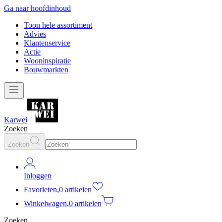
Ga naar hoofdinhoud
Toon hele assortiment
Advies
Klantenservice
Actie
Wooninspiratie
Bouwmarkten
Karwei
Zoeken
Zoeken
Inloggen
Favorieten
,
0 artikelen
Winkelwagen
,
0 artikelen
Zoeken