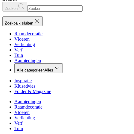
Zoeken
Zoekbalk sluiten
Raamdecoratie
Vloeren
Verlichting
Verf
Tuin
Aanbiedingen
Alle categorieën
Alles
Inspiratie
Klusadvies
Folder & Magazine
Aanbiedingen
Raamdecoratie
Vloeren
Verlichting
Verf
Tuin