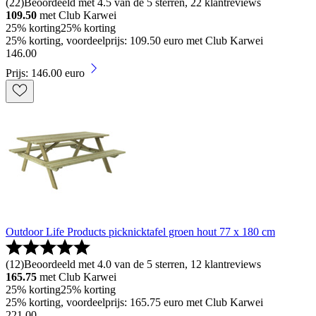
(
22
)
Beoordeeld met 4.5 van de 5 sterren, 22 klantreviews
109.50
met Club Karwei
25% korting
25% korting
25% korting, voordeelprijs: 109.50 euro met Club Karwei
146
.
00
Prijs: 146.00 euro
Outdoor Life Products picknicktafel groen hout 77 x 180 cm
(
12
)
Beoordeeld met 4.0 van de 5 sterren, 12 klantreviews
165.75
met Club Karwei
25% korting
25% korting
25% korting, voordeelprijs: 165.75 euro met Club Karwei
221
.
00