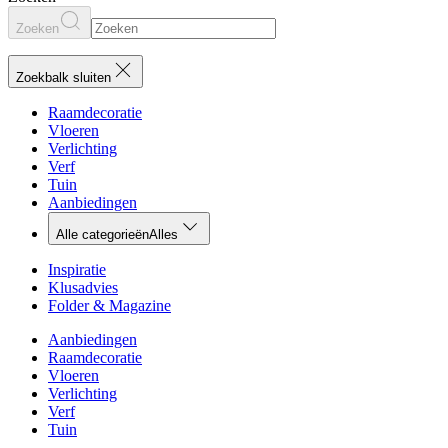
Zoeken
Zoekbalk sluiten
Raamdecoratie
Vloeren
Verlichting
Verf
Tuin
Aanbiedingen
Alle categorieën
Alles
Inspiratie
Klusadvies
Folder & Magazine
Aanbiedingen
Raamdecoratie
Vloeren
Verlichting
Verf
Tuin