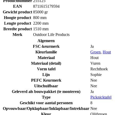
Productnummer
255125
EAN
8711615179594
Gewicht product
85000 gr
Hoogte product
800 mm
Lengte product
2200 mm
Breedte product
1510 mm
Merk
Outdoor Life Products
Algemeen
FSC-keurmerk
Ja
Kleurfamilie
Groen
,
Hout
Materiaal
Hout
Materiaal (detail)
Vuren
Vorm tafel
Rechthoek
Lijn
Sophie
PEFC Keurmerk
Nee
Uitschuifbaar
Nee
Geleverd als bouwpakket (te monteren)
Ja
Type
Picknicktafel
Geschikt voor aantal personen
8
Opvouwbaar/Opklapbaar/Inklapbaar/Intrekbaar
Nee
Kleur
Olijfgroen