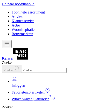
Ga naar hoofdinhoud
Toon hele assortiment
Advies
Klantenservice
Actie
Wooninspiratie
Bouwmarkten
Karwei
Zoeken
Zoeken
Inloggen
Favorieten
,
0 artikelen
Winkelwagen
,
0 artikelen
Zoeken