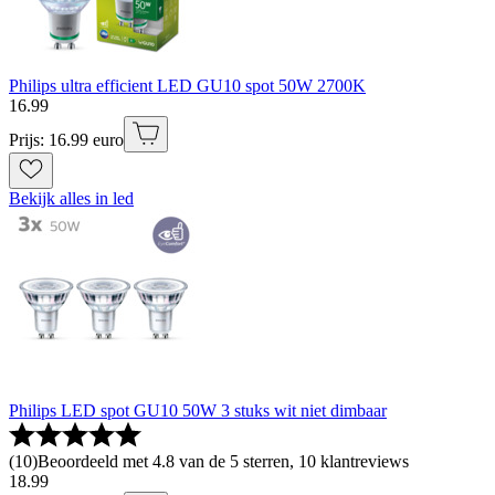
Philips ultra efficient LED GU10 spot 50W 2700K
16
.
99
Prijs: 16.99 euro
Bekijk alles in led
Philips LED spot GU10 50W 3 stuks wit niet dimbaar
(
10
)
Beoordeeld met 4.8 van de 5 sterren, 10 klantreviews
18
.
99