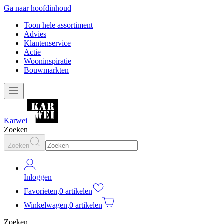
Ga naar hoofdinhoud
Toon hele assortiment
Advies
Klantenservice
Actie
Wooninspiratie
Bouwmarkten
Karwei
Zoeken
Zoeken
Inloggen
Favorieten
,
0 artikelen
Winkelwagen
,
0 artikelen
Zoeken