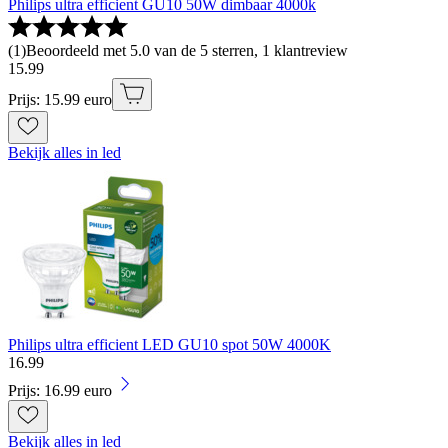
Philips ultra efficient GU10 50W dimbaar 4000k
(
1
)
Beoordeeld met 5.0 van de 5 sterren, 1 klantreview
15
.
99
Prijs: 15.99 euro
Bekijk alles in led
Philips ultra efficient LED GU10 spot 50W 4000K
16
.
99
Prijs: 16.99 euro
Bekijk alles in led