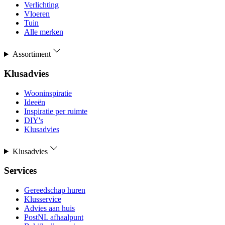
Verlichting
Vloeren
Tuin
Alle merken
Assortiment
Klusadvies
Wooninspiratie
Ideeën
Inspiratie per ruimte
DIY's
Klusadvies
Klusadvies
Services
Gereedschap huren
Klusservice
Advies aan huis
PostNL afhaalpunt