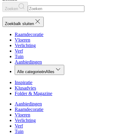
Zoeken
Zoekbalk sluiten
Raamdecoratie
Vloeren
Verlichting
Verf
Tuin
Aanbiedingen
Alle categorieën
Alles
Inspiratie
Klusadvies
Folder & Magazine
Aanbiedingen
Raamdecoratie
Vloeren
Verlichting
Verf
Tuin