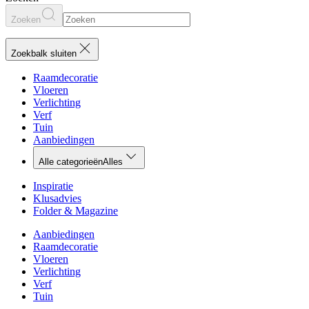
Zoeken
Zoekbalk sluiten
Raamdecoratie
Vloeren
Verlichting
Verf
Tuin
Aanbiedingen
Alle categorieën
Alles
Inspiratie
Klusadvies
Folder & Magazine
Aanbiedingen
Raamdecoratie
Vloeren
Verlichting
Verf
Tuin