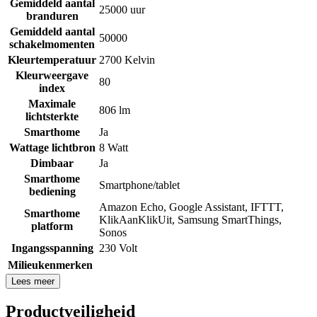
Gemiddeld aantal
25000 uur
branduren
Gemiddeld aantal
50000
schakelmomenten
Kleurtemperatuur
2700 Kelvin
Kleurweergave
80
index
Maximale
806 lm
lichtsterkte
Smarthome
Ja
Wattage lichtbron
8 Watt
Dimbaar
Ja
Smarthome
Smartphone/tablet
bediening
Amazon Echo
,
Google Assistant
,
IFTTT
,
Smarthome
KlikAanKlikUit
,
Samsung SmartThings
,
platform
Sonos
Ingangsspanning
230 Volt
Milieukenmerken
Lees meer
Productveiligheid