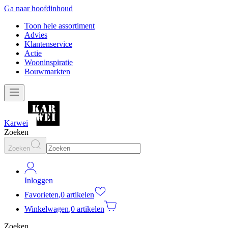
Ga naar hoofdinhoud
Toon hele assortiment
Advies
Klantenservice
Actie
Wooninspiratie
Bouwmarkten
Karwei
Zoeken
Zoeken
Inloggen
Favorieten
,
0 artikelen
Winkelwagen
,
0 artikelen
Zoeken