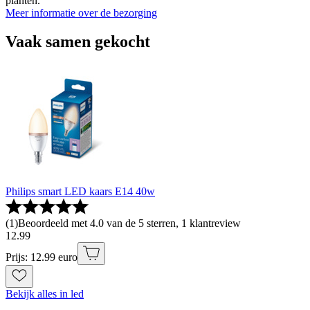
planten.
Meer informatie over de bezorging
Vaak samen gekocht
Philips smart LED kaars E14 40w
(
1
)
Beoordeeld met 4.0 van de 5 sterren, 1 klantreview
12
.
99
Prijs: 12.99 euro
Bekijk alles in led