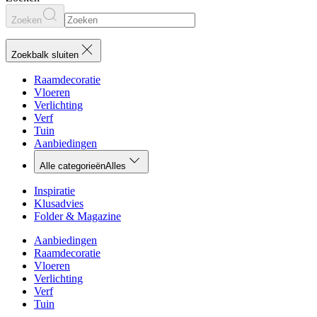
Zoeken
Zoekbalk sluiten
Raamdecoratie
Vloeren
Verlichting
Verf
Tuin
Aanbiedingen
Alle categorieën
Alles
Inspiratie
Klusadvies
Folder & Magazine
Aanbiedingen
Raamdecoratie
Vloeren
Verlichting
Verf
Tuin