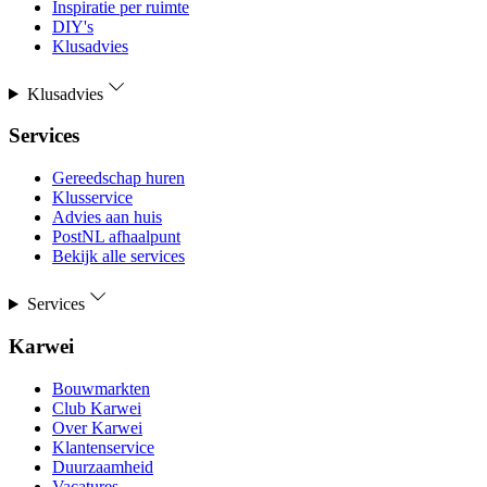
Inspiratie per ruimte
DIY's
Klusadvies
Klusadvies
Services
Gereedschap huren
Klusservice
Advies aan huis
PostNL afhaalpunt
Bekijk alle services
Services
Karwei
Bouwmarkten
Club Karwei
Over Karwei
Klantenservice
Duurzaamheid
Vacatures