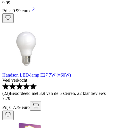
9
.
99
Prijs: 9.99 euro
Handson LED-lamp E27 7W (=60W)
Veel verkocht
(
22
)
Beoordeeld met 3.9 van de 5 sterren, 22 klantreviews
7
.
79
Prijs: 7.79 euro