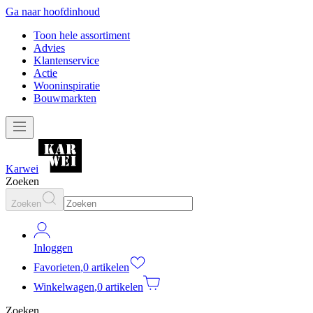
Ga naar hoofdinhoud
Toon hele assortiment
Advies
Klantenservice
Actie
Wooninspiratie
Bouwmarkten
Karwei
Zoeken
Zoeken
Inloggen
Favorieten
,
0 artikelen
Winkelwagen
,
0 artikelen
Zoeken