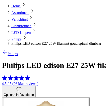
Home
Assortiment
Verlichting
Lichtbronnen
LED lampen
Philips
Philips LED edison E27 25W filament goud spiraal dimbaar
Philips
Philips LED edison E27 25W fi
4.5 / 5 (26 klantreviews)
Opslaan in Favorieten