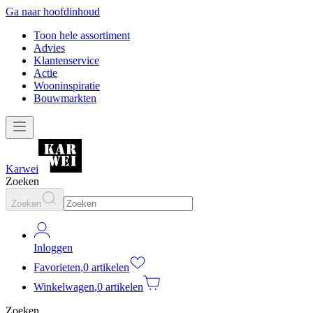
Ga naar hoofdinhoud
Toon hele assortiment
Advies
Klantenservice
Actie
Wooninspiratie
Bouwmarkten
Karwei
Zoeken
Zoeken
Inloggen
Favorieten
,
0 artikelen
Winkelwagen
,
0 artikelen
Zoeken