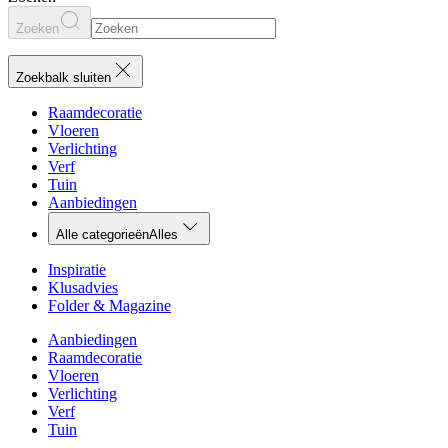
Zoeken
Zoekbalk sluiten
Raamdecoratie
Vloeren
Verlichting
Verf
Tuin
Aanbiedingen
Alle categorieën
Alles
Inspiratie
Klusadvies
Folder & Magazine
Aanbiedingen
Raamdecoratie
Vloeren
Verlichting
Verf
Tuin