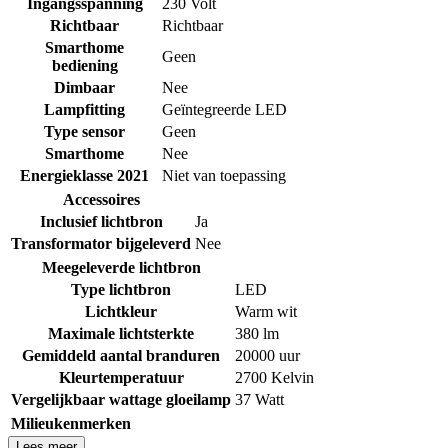
Ingangsspanning
230 Volt
Richtbaar
Richtbaar
Smarthome
Geen
bediening
Dimbaar
Nee
Lampfitting
Geïntegreerde LED
Type sensor
Geen
Smarthome
Nee
Energieklasse 2021
Niet van toepassing
Accessoires
Inclusief lichtbron
Ja
Transformator bijgeleverd
Nee
Meegeleverde lichtbron
Type lichtbron
LED
Lichtkleur
Warm wit
Maximale lichtsterkte
380 lm
Gemiddeld aantal branduren
20000 uur
Kleurtemperatuur
2700 Kelvin
Vergelijkbaar wattage gloeilamp
37 Watt
Milieukenmerken
Lees meer