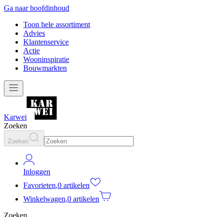
Ga naar hoofdinhoud
Toon hele assortiment
Advies
Klantenservice
Actie
Wooninspiratie
Bouwmarkten
Karwei
Zoeken
Zoeken
Inloggen
Favorieten
,
0 artikelen
Winkelwagen
,
0 artikelen
Zoeken