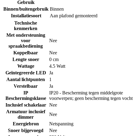
Gebruik
Binnen/buitengebruik
Binnen
Installatiesoort
Aan plafond gemonteerd
Technische
kenmerken
Met ondersteuning
voor
Nee
spraakbediening
Koppelbaar
Nee
Lengte snoer
0 cm
Wattage
4.5 Watt
Geïntegreerde LED
Ja
Aantal lichtpunten
1
Verstelbaar
Ja
IP
IP20 - Bescherming tegen middelgrote
Beschermingsklasse
voorwerpen; geen bescherming tegen vocht
Inclusief schakelaar
Nee
Armatuur inclusief
Nee
dimmer
Energiebron
Netspanning
Snoer bijgevoegd
Nee