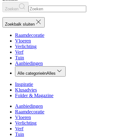
Zoeken
Zoekbalk sluiten
Raamdecoratie
Vloeren
Verlichting
Verf
Tuin
Aanbiedingen
Alle categorieën
Alles
Inspiratie
Klusadvies
Folder & Magazine
Aanbiedingen
Raamdecoratie
Vloeren
Verlichting
Verf
Tuin