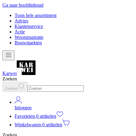
Ga naar hoofdinhoud
Toon hele assortiment
Advies
Klantenservice
Actie
Wooninspiratie
Bouwmarkten
Karwei
Zoeken
Zoeken
Inloggen
Favorieten
,
0 artikelen
Winkelwagen
,
0 artikelen
Zoeken