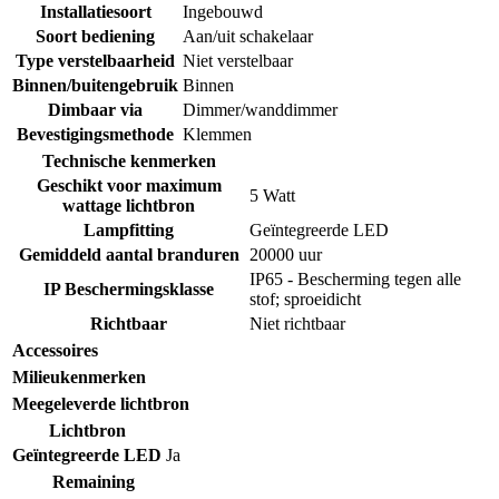
Installatiesoort
Ingebouwd
Soort bediening
Aan/uit schakelaar
Type verstelbaarheid
Niet verstelbaar
Binnen/buitengebruik
Binnen
Dimbaar via
Dimmer/wanddimmer
Bevestigingsmethode
Klemmen
Technische kenmerken
Geschikt voor maximum
5 Watt
wattage lichtbron
Lampfitting
Geïntegreerde LED
Gemiddeld aantal branduren
20000 uur
IP65 - Bescherming tegen alle
IP Beschermingsklasse
stof; sproeidicht
Richtbaar
Niet richtbaar
Accessoires
Milieukenmerken
Meegeleverde lichtbron
Lichtbron
Geïntegreerde LED
Ja
Remaining