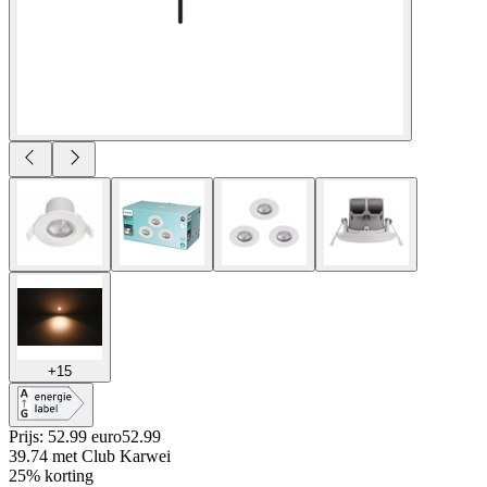
+
15
Prijs: 52.99 euro
52
.
99
39.74
met Club Karwei
25% korting