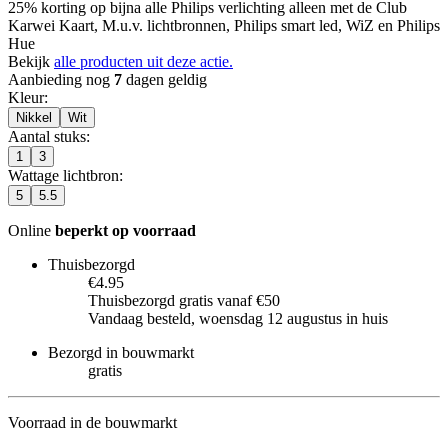
25% korting op bijna alle Philips verlichting alleen met de Club
Karwei Kaart, M.u.v. lichtbronnen, Philips smart led, WiZ en Philips
Hue
Bekijk
alle producten uit deze actie.
Aanbieding nog
7
dagen geldig
Kleur
:
Nikkel
Wit
Aantal stuks
:
1
3
Wattage lichtbron
:
5
5.5
Online
beperkt op voorraad
Thuisbezorgd
€4.95
Thuisbezorgd gratis vanaf €50
Vandaag besteld, woensdag 12 augustus in huis
Bezorgd in bouwmarkt
gratis
Voorraad in de bouwmarkt