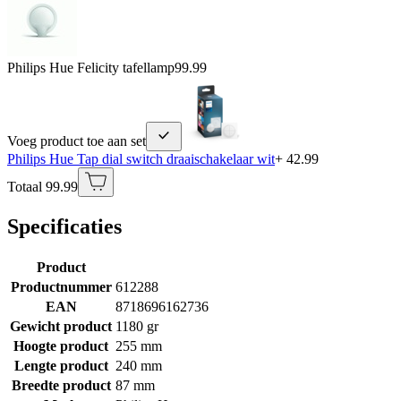
Philips Hue Felicity tafellamp
99.99
Voeg product toe aan set
Philips Hue Tap dial switch draaischakelaar wit
+ 42.99
Totaal 99.99
Specificaties
Product
Productnummer
612288
EAN
8718696162736
Gewicht product
1180 gr
Hoogte product
255 mm
Lengte product
240 mm
Breedte product
87 mm