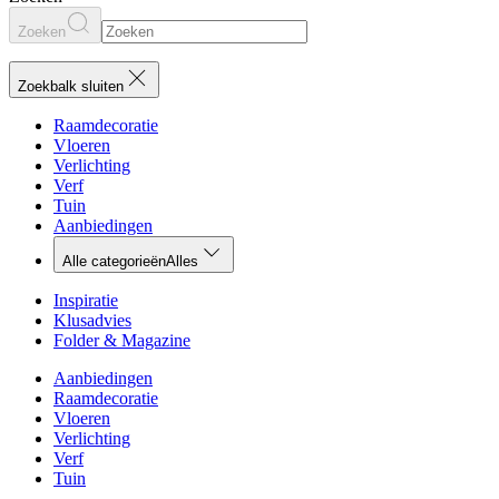
Zoeken
Zoekbalk sluiten
Raamdecoratie
Vloeren
Verlichting
Verf
Tuin
Aanbiedingen
Alle categorieën
Alles
Inspiratie
Klusadvies
Folder & Magazine
Aanbiedingen
Raamdecoratie
Vloeren
Verlichting
Verf
Tuin