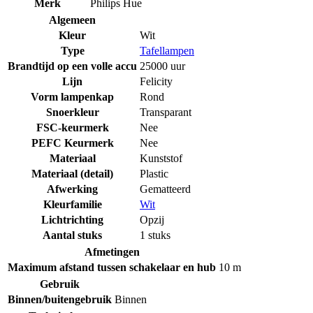
Merk
Philips Hue
Algemeen
Kleur
Wit
Type
Tafellampen
Brandtijd op een volle accu
25000 uur
Lijn
Felicity
Vorm lampenkap
Rond
Snoerkleur
Transparant
FSC-keurmerk
Nee
PEFC Keurmerk
Nee
Materiaal
Kunststof
Materiaal (detail)
Plastic
Afwerking
Gematteerd
Kleurfamilie
Wit
Lichtrichting
Opzij
Aantal stuks
1 stuks
Afmetingen
Maximum afstand tussen schakelaar en hub
10 m
Gebruik
Binnen/buitengebruik
Binnen