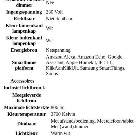
Nee
dimmer
Ingangsspanning
230 Volt
Richtbaar
Niet richtbaar
Kleur binnenkant
Wit
lampenkap
Kleur buitenkant
Wit
lampenkap
Energiebron
Netspanning
Amazon Alexa
,
Amazon Echo
,
Google
Smarthome
Assistant
,
Apple Homekit
,
IFTTT
,
platform
KlikAanKlikUit
,
Samsung SmartThings
,
Sonos
Accessoires
Inclusief lichtbron
Ja
Meegeleverde
lichtbron
Maximale lichtsterkte
806 lm
Kleurtemperatuur
2700 Kelvin
Met afstandsbediening
,
Met telefoon/tablet
,
Dimbaar
Met (wand)dimmer
Lichtkleur
Warm wit