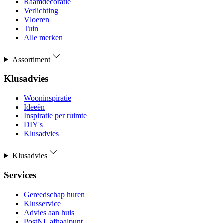
Raamdecoratie
Verlichting
Vloeren
Tuin
Alle merken
Assortiment
Klusadvies
Wooninspiratie
Ideeën
Inspiratie per ruimte
DIY's
Klusadvies
Klusadvies
Services
Gereedschap huren
Klusservice
Advies aan huis
PostNL afhaalpunt