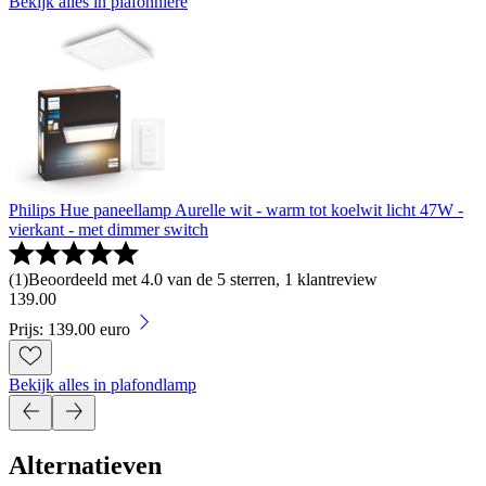
Bekijk alles in plafonniere
Philips Hue paneellamp Aurelle wit - warm tot koelwit licht 47W -
vierkant - met dimmer switch
(
1
)
Beoordeeld met 4.0 van de 5 sterren, 1 klantreview
139
.
00
Prijs: 139.00 euro
Bekijk alles in plafondlamp
Alternatieven