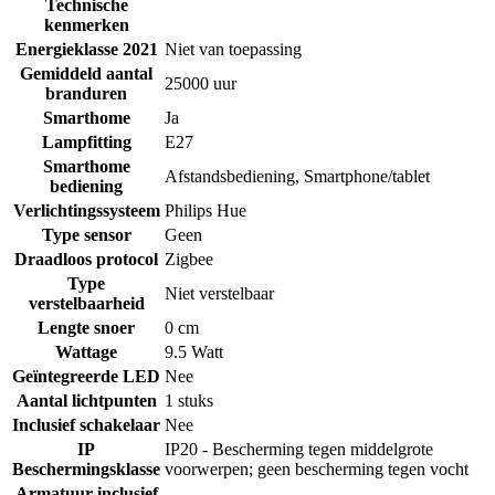
Technische
kenmerken
Energieklasse 2021
Niet van toepassing
Gemiddeld aantal
25000 uur
branduren
Smarthome
Ja
Lampfitting
E27
Smarthome
Afstandsbediening
,
Smartphone/tablet
bediening
Verlichtingssysteem
Philips Hue
Type sensor
Geen
Draadloos protocol
Zigbee
Type
Niet verstelbaar
verstelbaarheid
Lengte snoer
0 cm
Wattage
9.5 Watt
Geïntegreerde LED
Nee
Aantal lichtpunten
1 stuks
Inclusief schakelaar
Nee
IP
IP20 - Bescherming tegen middelgrote
Beschermingsklasse
voorwerpen; geen bescherming tegen vocht
Armatuur inclusief