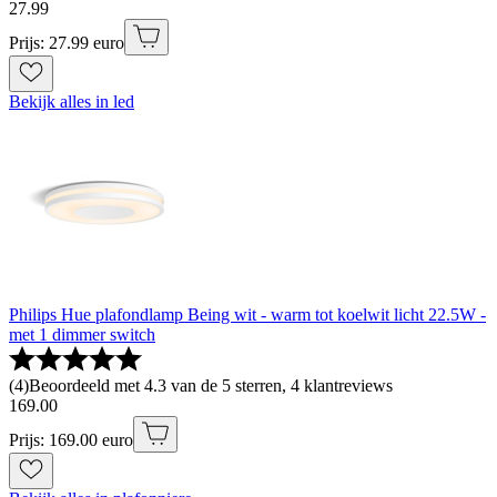
27
.
99
Prijs: 27.99 euro
Bekijk alles in led
Philips Hue plafondlamp Being wit - warm tot koelwit licht 22.5W -
met 1 dimmer switch
(
4
)
Beoordeeld met 4.3 van de 5 sterren, 4 klantreviews
169
.
00
Prijs: 169.00 euro