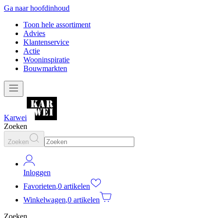
Ga naar hoofdinhoud
Toon hele assortiment
Advies
Klantenservice
Actie
Wooninspiratie
Bouwmarkten
Karwei
Zoeken
Zoeken
Inloggen
Favorieten
,
0 artikelen
Winkelwagen
,
0 artikelen
Zoeken