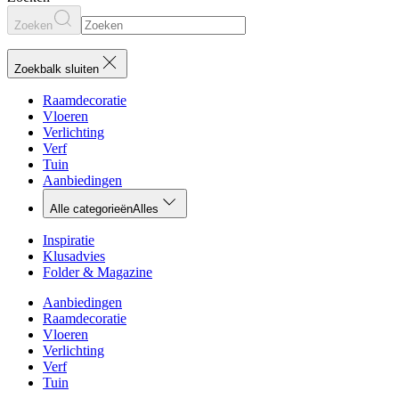
Zoeken
Zoekbalk sluiten
Raamdecoratie
Vloeren
Verlichting
Verf
Tuin
Aanbiedingen
Alle categorieën
Alles
Inspiratie
Klusadvies
Folder & Magazine
Aanbiedingen
Raamdecoratie
Vloeren
Verlichting
Verf
Tuin