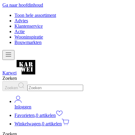
Ga naar hoofdinhoud
Toon hele assortiment
Advies
Klantenservice
Actie
Wooninspiratie
Bouwmarkten
Karwei
Zoeken
Zoeken
Inloggen
Favorieten
,
0 artikelen
Winkelwagen
,
0 artikelen
Zoeken