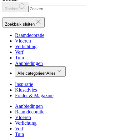
Zoeken
Zoekbalk sluiten
Raamdecoratie
Vloeren
Verlichting
Verf
Tuin
Aanbiedingen
Alle categorieën
Alles
Inspiratie
Klusadvies
Folder & Magazine
Aanbiedingen
Raamdecoratie
Vloeren
Verlichting
Verf
Tuin