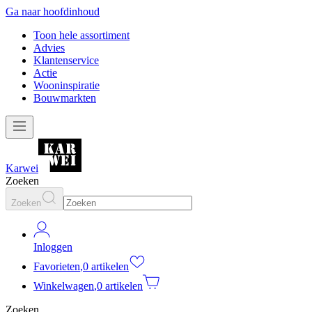
Ga naar hoofdinhoud
Toon hele assortiment
Advies
Klantenservice
Actie
Wooninspiratie
Bouwmarkten
Karwei
Zoeken
Zoeken
Inloggen
Favorieten
,
0 artikelen
Winkelwagen
,
0 artikelen
Zoeken