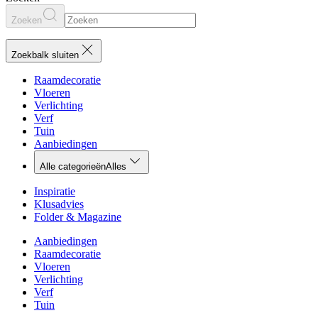
Zoeken
Zoekbalk sluiten
Raamdecoratie
Vloeren
Verlichting
Verf
Tuin
Aanbiedingen
Alle categorieën
Alles
Inspiratie
Klusadvies
Folder & Magazine
Aanbiedingen
Raamdecoratie
Vloeren
Verlichting
Verf
Tuin