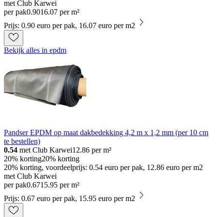
met Club Karwei
per pak
0
.
90
16.07 per m²
Prijs: 0.90 euro per pak, 16.07 euro per m2
Bekijk alles in epdm
Pandser EPDM op maat dakbedekking 4,2 m x 1,2 mm (per 10 cm
te bestellen)
0.54
met Club Karwei
12.86
per m²
20% korting
20% korting
20% korting, voordeelprijs: 0.54 euro per pak, 12.86 euro per m2
met Club Karwei
per pak
0
.
67
15.95 per m²
Prijs: 0.67 euro per pak, 15.95 euro per m2