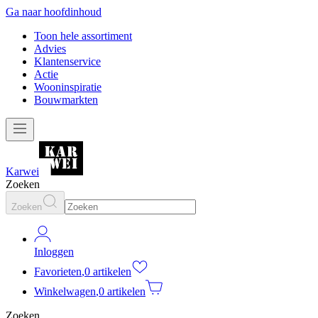
Ga naar hoofdinhoud
Toon hele assortiment
Advies
Klantenservice
Actie
Wooninspiratie
Bouwmarkten
Karwei
Zoeken
Zoeken
Inloggen
Favorieten
,
0 artikelen
Winkelwagen
,
0 artikelen
Zoeken