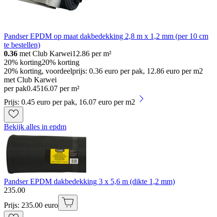
Pandser EPDM op maat dakbedekking 2,8 m x 1,2 mm (per 10 cm
te bestellen)
0.36
met Club Karwei
12.86
per m²
20% korting
20% korting
20% korting, voordeelprijs: 0.36 euro per pak, 12.86 euro per m2
met Club Karwei
per pak
0
.
45
16.07 per m²
Prijs: 0.45 euro per pak, 16.07 euro per m2
Bekijk alles in epdm
Pandser EPDM dakbedekking 3 x 5,6 m (dikte 1,2 mm)
235
.
00
Prijs: 235.00 euro