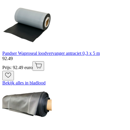
Pandser Waproseal loodvervanger antraciet 0,3 x 5 m
92
.
49
Prijs: 92.49 euro
Bekijk alles in bladlood