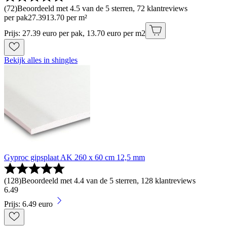
(
72
)
Beoordeeld met 4.5 van de 5 sterren, 72 klantreviews
per pak
27
.
39
13.70 per m²
Prijs: 27.39 euro per pak, 13.70 euro per m2
Bekijk alles in shingles
Gyproc gipsplaat AK 260 x 60 cm 12,5 mm
(
128
)
Beoordeeld met 4.4 van de 5 sterren, 128 klantreviews
6
.
49
Prijs: 6.49 euro