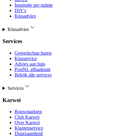
Inspiratie per ruimte
DIY's
Klusadvies
Klusadvies
Services
Gereedschap huren
Klusservice
Advies aan huis
PostNL afhaalpunt
Bekijk alle services
Services
Karwei
Bouwmarkten
Club Karwei
Over Karwei
Klantenservice
Duurzaamheid