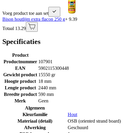
Voeg product toe aan set
Bison houtlijm extra flacon 250 g
+ 9.39
Totaal 13.29
Specificaties
Product
Productnummer
107901
EAN
5902115300448
Gewicht product
15550 gr
Hoogte product
18 mm
Lengte product
2440 mm
Breedte product
590 mm
Merk
Geen
Algemeen
Kleurfamilie
Hout
Materiaal (detail)
OSB (oriented strand board)
Afwerking
Geschuurd