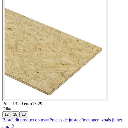
Prijs: 13.29 euro
13
.
29
Dikte
:
12
15
18
Bestel dit product op maat
Precies de juiste afmetingen, zoals jij het
wilt