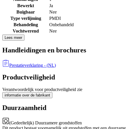
Bewerkt
Ja
Buigbaar
Nee
Type verlijming
PMDI
Behandeling
Onbehandeld
Vochtwerend
Nee
Lees meer
Handleidingen en brochures
Prestatieverklaring
- (
NL
)
Productveiligheid
Verantwoordelijk voor productveiligheid zie
informatie over de fabrikant
Duurzaamheid
(Gedeeltelijk) Duurzamere grondstoffen
Dit product bestaat voornamelijk uit grondstoffen met een duurzame