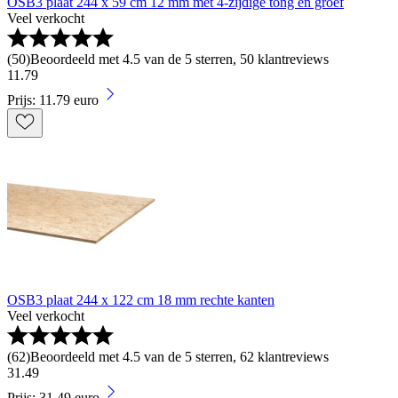
OSB3 plaat 244 x 59 cm 12 mm met 4-zijdige tong en groef
Veel verkocht
(
50
)
Beoordeeld met 4.5 van de 5 sterren, 50 klantreviews
11
.
79
Prijs: 11.79 euro
OSB3 plaat 244 x 122 cm 18 mm rechte kanten
Veel verkocht
(
62
)
Beoordeeld met 4.5 van de 5 sterren, 62 klantreviews
31
.
49
Prijs: 31.49 euro