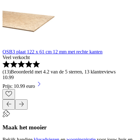
OSB3 plaat 122 x 61 cm 12 mm met rechte kanten
Veel verkocht
(
13
)
Beoordeeld met 4.2 van de 5 sterren, 13 klantreviews
10
.
99
Prijs: 10.99 euro
Maak het mooier
Bekijk handige
klusadviezen
en
wooninspiratie
voor jouw huis en