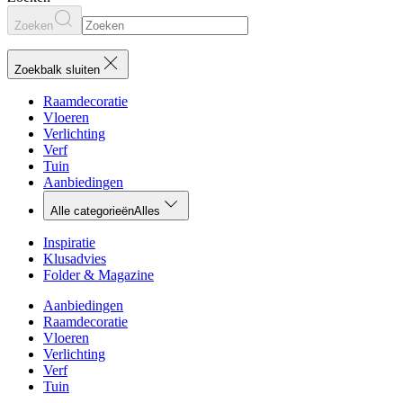
Zoeken
Zoekbalk sluiten
Raamdecoratie
Vloeren
Verlichting
Verf
Tuin
Aanbiedingen
Alle categorieën
Alles
Inspiratie
Klusadvies
Folder & Magazine
Aanbiedingen
Raamdecoratie
Vloeren
Verlichting
Verf
Tuin