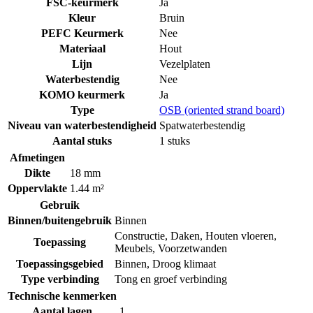
FSC-keurmerk
Ja
Kleur
Bruin
PEFC Keurmerk
Nee
Materiaal
Hout
Lijn
Vezelplaten
Waterbestendig
Nee
KOMO keurmerk
Ja
Type
OSB (oriented strand board)
Niveau van waterbestendigheid
Spatwaterbestendig
Aantal stuks
1 stuks
Afmetingen
Dikte
18 mm
Oppervlakte
1.44 m²
Gebruik
Binnen/buitengebruik
Binnen
Constructie
,
Daken
,
Houten vloeren
,
Toepassing
Meubels
,
Voorzetwanden
Toepassingsgebied
Binnen
,
Droog klimaat
Type verbinding
Tong en groef verbinding
Technische kenmerken
Aantal lagen
1