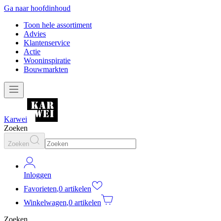
Ga naar hoofdinhoud
Toon hele assortiment
Advies
Klantenservice
Actie
Wooninspiratie
Bouwmarkten
Karwei
Zoeken
Zoeken
Inloggen
Favorieten
,
0 artikelen
Winkelwagen
,
0 artikelen
Zoeken