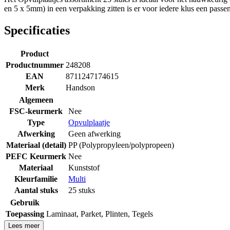
en 5 x 5mm) in een verpakking zitten is er voor iedere klus een passe
Specificaties
Product
Productnummer
248208
EAN
8711247174615
Merk
Handson
Algemeen
FSC-keurmerk
Nee
Type
Opvulplaatje
Afwerking
Geen afwerking
Materiaal (detail)
PP (Polypropyleen/polypropeen)
PEFC Keurmerk
Nee
Materiaal
Kunststof
Kleurfamilie
Multi
Aantal stuks
25 stuks
Gebruik
Toepassing
Laminaat
,
Parket
,
Plinten
,
Tegels
Lees meer