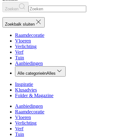
Zoeken
Zoekbalk sluiten
Raamdecoratie
Vloeren
Verlichting
Verf
Tuin
Aanbiedingen
Alle categorieën
Alles
Inspiratie
Klusadvies
Folder & Magazine
Aanbiedingen
Raamdecoratie
Vloeren
Verlichting
Verf
Tuin