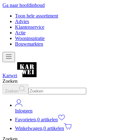
Ga naar hoofdinhoud
Toon hele assortiment
Advies
Klantenservice
Actie
Wooninspiratie
Bouwmarkten
Karwei
Zoeken
Zoeken
Inloggen
Favorieten
,
0 artikelen
Winkelwagen
,
0 artikelen
Zoeken