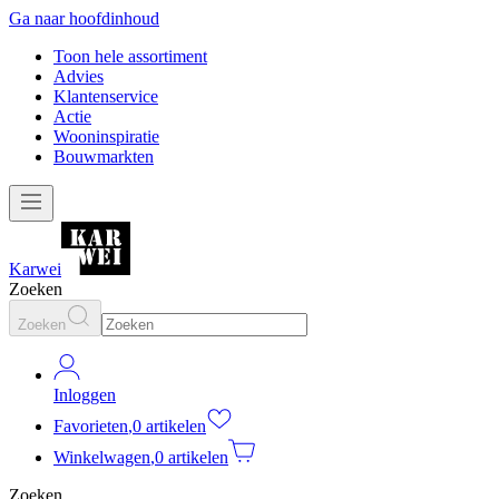
Ga naar hoofdinhoud
Toon hele assortiment
Advies
Klantenservice
Actie
Wooninspiratie
Bouwmarkten
Karwei
Zoeken
Zoeken
Inloggen
Favorieten
,
0 artikelen
Winkelwagen
,
0 artikelen
Zoeken