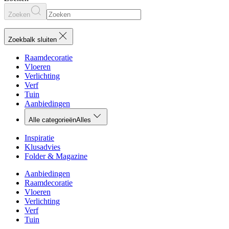
Zoeken
Zoekbalk sluiten
Raamdecoratie
Vloeren
Verlichting
Verf
Tuin
Aanbiedingen
Alle categorieën
Alles
Inspiratie
Klusadvies
Folder & Magazine
Aanbiedingen
Raamdecoratie
Vloeren
Verlichting
Verf
Tuin