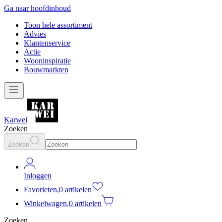
Ga naar hoofdinhoud
Toon hele assortiment
Advies
Klantenservice
Actie
Wooninspiratie
Bouwmarkten
Karwei
Zoeken
Zoeken
Inloggen
Favorieten
,
0 artikelen
Winkelwagen
,
0 artikelen
Zoeken