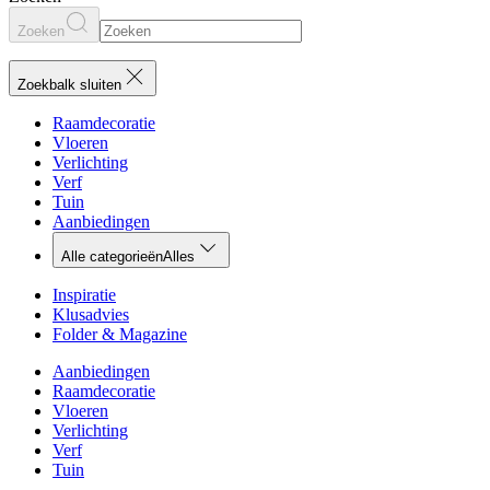
Zoeken
Zoekbalk sluiten
Raamdecoratie
Vloeren
Verlichting
Verf
Tuin
Aanbiedingen
Alle categorieën
Alles
Inspiratie
Klusadvies
Folder & Magazine
Aanbiedingen
Raamdecoratie
Vloeren
Verlichting
Verf
Tuin