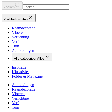
Zoeken
Zoekbalk sluiten
Raamdecoratie
Vloeren
Verlichting
Verf
Tuin
Aanbiedingen
Alle categorieën
Alles
Inspiratie
Klusadvies
Folder & Magazine
Aanbiedingen
Raamdecoratie
Vloeren
Verlichting
Verf
Tuin