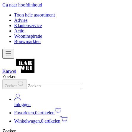
Ga naar hoofdinhoud
Toon hele assortiment
Advies
Klantenservice
Actie
Wooninspiratie
Bouwmarkten
Karwei
Zoeken
Zoeken
Inloggen
Favorieten
,
0 artikelen
Winkelwagen
,
0 artikelen
Zoeken