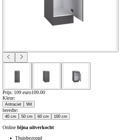
Prijs: 109 euro
109
.
00
Kleur
:
Antraciet
Wit
breedte
:
40 cm
50 cm
60 cm
100 cm
Online
bijna uitverkocht
Thuisbezorgd