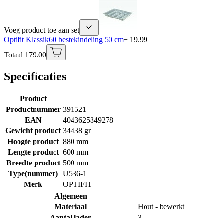
Voeg product toe aan set
Optifit Klassik60 bestekindeling 50 cm
+ 19.99
Totaal 179.00
Specificaties
Product
Productnummer
391521
EAN
4043625849278
Gewicht product
34438 gr
Hoogte product
880 mm
Lengte product
600 mm
Breedte product
500 mm
Type(nummer)
U536-1
Merk
OPTIFIT
Algemeen
Materiaal
Hout - bewerkt
Aantal laden
3