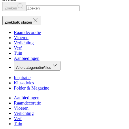
Zoeken
Zoekbalk sluiten
Raamdecoratie
Vloeren
Verlichting
Verf
Tuin
Aanbiedingen
Alle categorieën
Alles
Inspiratie
Klusadvies
Folder & Magazine
Aanbiedingen
Raamdecoratie
Vloeren
Verlichting
Verf
Tuin