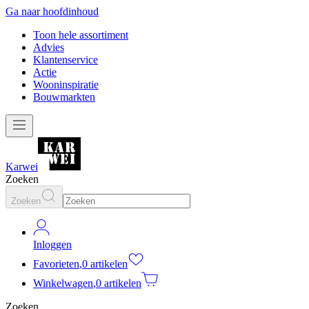
Ga naar hoofdinhoud
Toon hele assortiment
Advies
Klantenservice
Actie
Wooninspiratie
Bouwmarkten
Karwei
Zoeken
Zoeken
Inloggen
Favorieten
,
0 artikelen
Winkelwagen
,
0 artikelen
Zoeken