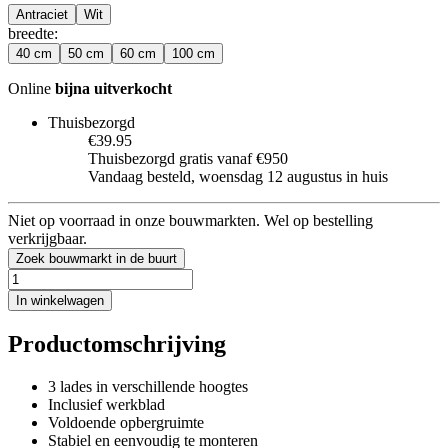
Antraciet
Wit
breedte
:
40 cm
50 cm
60 cm
100 cm
Online
bijna uitverkocht
Thuisbezorgd
€39.95
Thuisbezorgd gratis vanaf €950
Vandaag besteld, woensdag 12 augustus in huis
Niet op voorraad in onze bouwmarkten. Wel op bestelling
verkrijgbaar.
Zoek bouwmarkt in de buurt
In winkelwagen
Productomschrijving
3 lades in verschillende hoogtes
Inclusief werkblad
Voldoende opbergruimte
Stabiel en eenvoudig te monteren