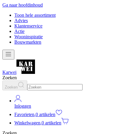
Ga naar hoofdinhoud
Toon hele assortiment
Advies
Klantenservice
Actie
Wooninspiratie
Bouwmarkten
Karwei
Zoeken
Zoeken
Inloggen
Favorieten
,
0 artikelen
Winkelwagen
,
0 artikelen
Zoeken