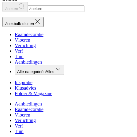
Zoeken
Zoekbalk sluiten
Raamdecoratie
Vloeren
Verlichting
Verf
Tuin
Aanbiedingen
Alle categorieën
Alles
Inspiratie
Klusadvies
Folder & Magazine
Aanbiedingen
Raamdecoratie
Vloeren
Verlichting
Verf
Tuin