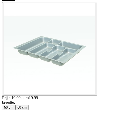
Prijs: 19.99 euro
19
.
99
breedte
:
50 cm
60 cm