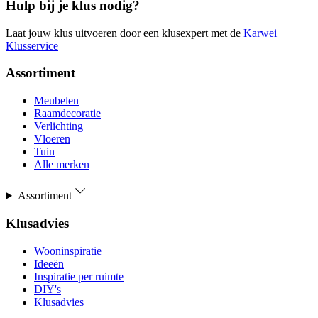
Hulp bij je klus nodig?
Laat jouw klus uitvoeren door een klusexpert met de
Karwei
Klusservice
Assortiment
Meubelen
Raamdecoratie
Verlichting
Vloeren
Tuin
Alle merken
Assortiment
Klusadvies
Wooninspiratie
Ideeën
Inspiratie per ruimte
DIY's
Klusadvies