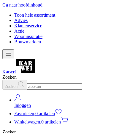
Ga naar hoofdinhoud
Toon hele assortiment
Advies
Klantenservice
Actie
Wooninspiratie
Bouwmarkten
Karwei
Zoeken
Zoeken
Inloggen
Favorieten
,
0 artikelen
Winkelwagen
,
0 artikelen
Zoeken