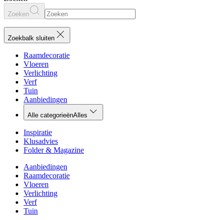
Zoeken
Zoekbalk sluiten
Raamdecoratie
Vloeren
Verlichting
Verf
Tuin
Aanbiedingen
Alle categorieën
Alles
Inspiratie
Klusadvies
Folder & Magazine
Aanbiedingen
Raamdecoratie
Vloeren
Verlichting
Verf
Tuin