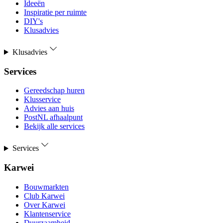
Ideeën
Inspiratie per ruimte
DIY's
Klusadvies
Klusadvies
Services
Gereedschap huren
Klusservice
Advies aan huis
PostNL afhaalpunt
Bekijk alle services
Services
Karwei
Bouwmarkten
Club Karwei
Over Karwei
Klantenservice
Duurzaamheid