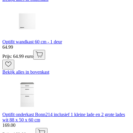
Optifit wandkast 60 cm - 1 deur
64
.
99
Prijs: 64.99 euro
Bekijk alles in bovenkast
Optifit onderkast Bonn214 inclusief 1 kleine lade en 2 grote lades
wit 88 x 50 x 60 cm
169
.
00