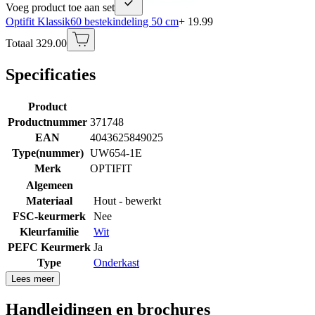
Voeg product toe aan set
Optifit Klassik60 bestekindeling 50 cm
+ 19.99
Totaal 329.00
Specificaties
Product
Productnummer
371748
EAN
4043625849025
Type(nummer)
UW654-1E
Merk
OPTIFIT
Algemeen
Materiaal
Hout - bewerkt
FSC-keurmerk
Nee
Kleurfamilie
Wit
PEFC Keurmerk
Ja
Type
Onderkast
Lees meer
Handleidingen en brochures