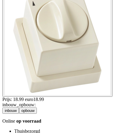
Prijs: 18.99 euro
18
.
99
inbouw_opbouw
:
inbouw
opbouw
Online
op voorraad
Thuisbezorgd