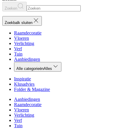
Zoeken
Zoekbalk sluiten
Raamdecoratie
Vloeren
Verlichting
Verf
Tuin
Aanbiedingen
Alle categorieën
Alles
Inspiratie
Klusadvies
Folder & Magazine
Aanbiedingen
Raamdecoratie
Vloeren
Verlichting
Verf
Tuin