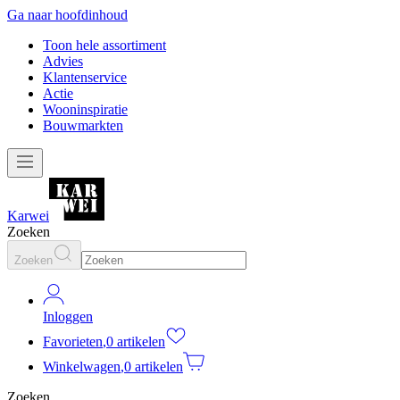
Ga naar hoofdinhoud
Toon hele assortiment
Advies
Klantenservice
Actie
Wooninspiratie
Bouwmarkten
Karwei
Zoeken
Zoeken
Inloggen
Favorieten
,
0 artikelen
Winkelwagen
,
0 artikelen
Zoeken