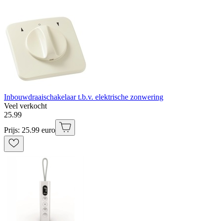
Inbouwdraaischakelaar t.b.v. elektrische zonwering
Veel verkocht
25
.
99
Prijs: 25.99 euro