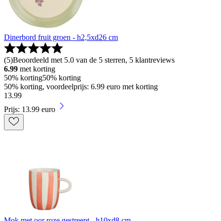
Dinerbord fruit groen - h2,5xd26 cm
(
5
)
Beoordeeld met 5.0 van de 5 sterren, 5 klantreviews
6.99
met korting
50% korting
50% korting
50% korting, voordeelprijs: 6.99 euro met korting
13
.
99
Prijs: 13.99 euro
Mok met oor roze gestreept - h10xd8 cm