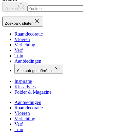
Zoeken
Zoekbalk sluiten
Raamdecoratie
Vloeren
Verlichting
Verf
Tuin
Aanbiedingen
Alle categorieën
Alles
Inspiratie
Klusadvies
Folder & Magazine
Aanbiedingen
Raamdecoratie
Vloeren
Verlichting
Verf
Tuin