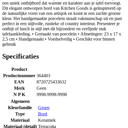
een uniek ontbijtbord dat warmte en karakter aan je tafel toevoegt.
Dit elegant ontworpen bord van Kitchen Goods is geïnspireerd op
de natuurlijke vorm van een artisjok en komt in een zachte groene
kleur. Het handgemaakte porcelein straalt vakmanschap uit en past
perfect in een stijlvolle, rustieke of country interieur. Presenteer je
ontbijt of lunch in stijl met dit bijzondere en verfijnde stuk
tafelaankleding. • Gemaakt van porcelein • Afmetingen: 23 x 17 x
2,5 cm • Handgemaakt • Voedselveilig • Geschikt voor binnen
gebruik
Specificaties
Product
Productnummer
364403
EAN
8720725433632
Merk
Geen
N P K
9998-9998-9998
Algemeen
Kleurfamilie
Groen
Type
Bord
Materiaal
Keramiek
Materiaal (detail)
Terracotta