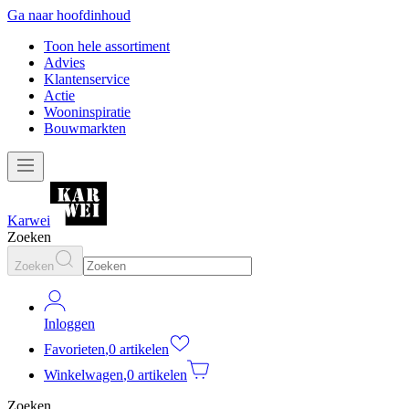
Ga naar hoofdinhoud
Toon hele assortiment
Advies
Klantenservice
Actie
Wooninspiratie
Bouwmarkten
Karwei
Zoeken
Zoeken
Inloggen
Favorieten
,
0 artikelen
Winkelwagen
,
0 artikelen
Zoeken