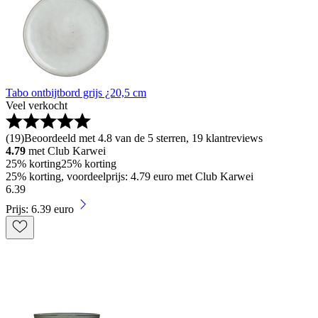
Tabo ontbijtbord grijs ¿20,5 cm
Veel verkocht
(
19
)
Beoordeeld met 4.8 van de 5 sterren, 19 klantreviews
4.79
met Club Karwei
25% korting
25% korting
25% korting, voordeelprijs: 4.79 euro met Club Karwei
6
.
39
Prijs: 6.39 euro