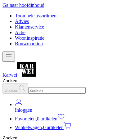
Ga naar hoofdinhoud
Toon hele assortiment
Advies
Klantenservice
Actie
Wooninspiratie
Bouwmarkten
Karwei
Zoeken
Zoeken
Inloggen
Favorieten
,
0 artikelen
Winkelwagen
,
0 artikelen
Zoeken