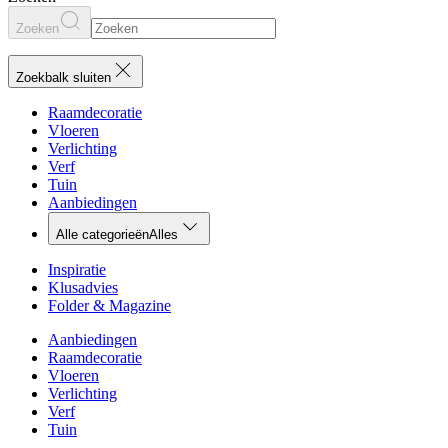
Zoeken
Zoekbalk sluiten
Raamdecoratie
Vloeren
Verlichting
Verf
Tuin
Aanbiedingen
Alle categorieën
Alles
Inspiratie
Klusadvies
Folder & Magazine
Aanbiedingen
Raamdecoratie
Vloeren
Verlichting
Verf
Tuin