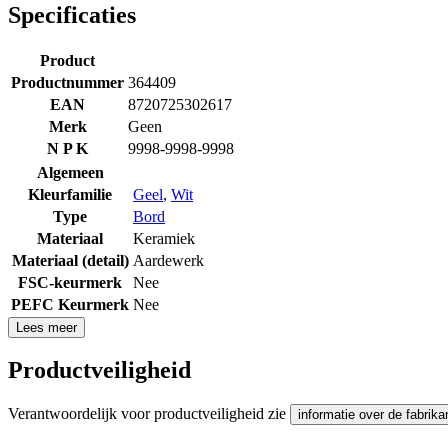
Specificaties
Product
Productnummer
364409
EAN
8720725302617
Merk
Geen
N P K
9998-9998-9998
Algemeen
Kleurfamilie
Geel
,
Wit
Type
Bord
Materiaal
Keramiek
Materiaal (detail)
Aardewerk
FSC-keurmerk
Nee
PEFC Keurmerk
Nee
Lees meer
Productveiligheid
Verantwoordelijk voor productveiligheid zie
informatie over de fabrika