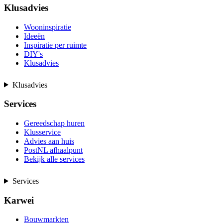
Klusadvies
Wooninspiratie
Ideeën
Inspiratie per ruimte
DIY's
Klusadvies
Klusadvies
Services
Gereedschap huren
Klusservice
Advies aan huis
PostNL afhaalpunt
Bekijk alle services
Services
Karwei
Bouwmarkten