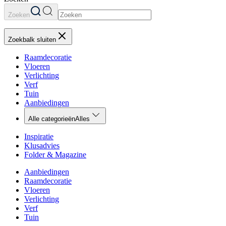
Zoeken
Zoekbalk sluiten
Raamdecoratie
Vloeren
Verlichting
Verf
Tuin
Aanbiedingen
Alle categorieën
Alles
Inspiratie
Klusadvies
Folder & Magazine
Aanbiedingen
Raamdecoratie
Vloeren
Verlichting
Verf
Tuin