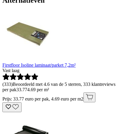
Alternatieven
Firstfloor Isoline laminaat/parket 7,2m²
Vast laag
(
333
)
Beoordeeld met 4.6 van de 5 sterren, 333 klantreviews
per pak
33
.
77
4.69 per m²
Prijs: 33.77 euro per pak, 4.69 euro per m2