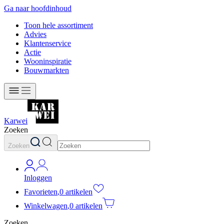
Ga naar hoofdinhoud
Toon hele assortiment
Advies
Klantenservice
Actie
Wooninspiratie
Bouwmarkten
Karwei
Zoeken
Zoeken
Inloggen
Favorieten
,
0 artikelen
Winkelwagen
,
0 artikelen
Zoeken