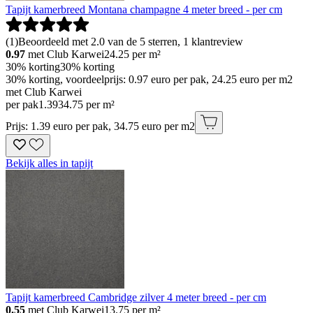
Tapijt kamerbreed Montana champagne 4 meter breed - per cm
(
1
)
Beoordeeld met 2.0 van de 5 sterren, 1 klantreview
0.97
met Club Karwei
24.25
per m²
30% korting
30% korting
30% korting, voordeelprijs: 0.97 euro per pak, 24.25 euro per m2
met Club Karwei
per pak
1
.
39
34.75 per m²
Prijs: 1.39 euro per pak, 34.75 euro per m2
Bekijk alles in tapijt
Tapijt kamerbreed Cambridge zilver 4 meter breed - per cm
0.55
met Club Karwei
13.75
per m²