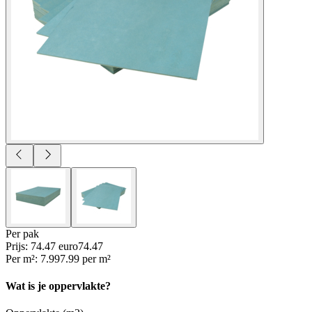
Per
pak
Prijs: 74.47 euro
74
.
47
Per
m²
:
7.99
7.99
per
m²
Wat is je oppervlakte?