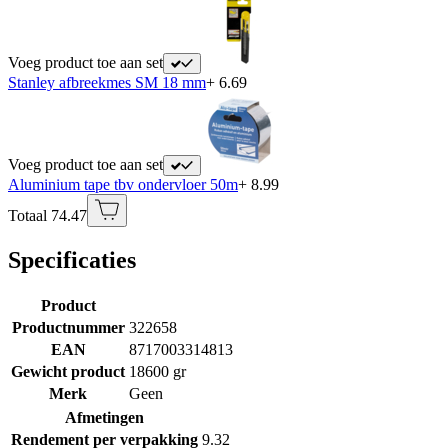
Voeg product toe aan set
Stanley afbreekmes SM 18 mm
+ 6.69
Voeg product toe aan set
Aluminium tape tbv ondervloer 50m
+ 8.99
Totaal 74.47
Specificaties
Product
Productnummer
322658
EAN
8717003314813
Gewicht product
18600 gr
Merk
Geen
Afmetingen
Rendement per verpakking
9.32