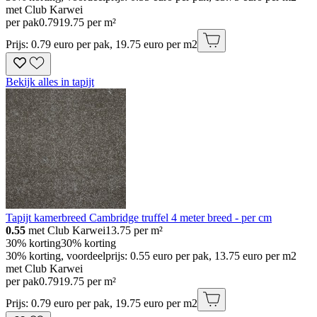
met Club Karwei
per pak
0
.
79
19.75 per m²
Prijs: 0.79 euro per pak, 19.75 euro per m2
Bekijk alles in tapijt
Tapijt kamerbreed Cambridge truffel 4 meter breed - per cm
0.55
met Club Karwei
13.75
per m²
30% korting
30% korting
30% korting, voordeelprijs: 0.55 euro per pak, 13.75 euro per m2
met Club Karwei
per pak
0
.
79
19.75 per m²
Prijs: 0.79 euro per pak, 19.75 euro per m2