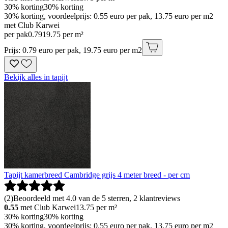
30% korting
30% korting
30% korting, voordeelprijs: 0.55 euro per pak, 13.75 euro per m2
met Club Karwei
per pak
0
.
79
19.75 per m²
Prijs: 0.79 euro per pak, 19.75 euro per m2
Bekijk alles in tapijt
Tapijt kamerbreed Cambridge grijs 4 meter breed - per cm
(
2
)
Beoordeeld met 4.0 van de 5 sterren, 2 klantreviews
0.55
met Club Karwei
13.75
per m²
30% korting
30% korting
30% korting, voordeelprijs: 0.55 euro per pak, 13.75 euro per m2