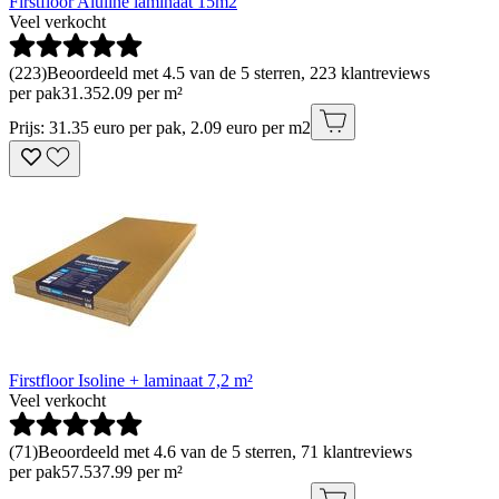
Firstfloor Aluline laminaat 15m2
Veel verkocht
(
223
)
Beoordeeld met 4.5 van de 5 sterren, 223 klantreviews
per pak
31
.
35
2.09 per m²
Prijs: 31.35 euro per pak, 2.09 euro per m2
Firstfloor Isoline + laminaat 7,2 m²
Veel verkocht
(
71
)
Beoordeeld met 4.6 van de 5 sterren, 71 klantreviews
per pak
57
.
53
7.99 per m²